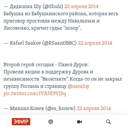
— Дядюшка Шу (@Shulz)
22 апреля 2014
Бабушка из Бабушкинского района, которая весь
приговор простояла между Навальным и
Лисовенко, кричит судье "позор".
— Rafael Saakov (@RSaantiBBC)
22 апреля 2014
Второй герой сегодня - Павел Дуров:
Провели акцию в поддержку Дурова и
независимости "Вконтакте".Когда-то он не закрыл
группу Роспила и страницу
@navalny
pic.twitter.com/IYX5E9VJSq
— Михаил Конев (@m_konew)
22 апреля 2014
ЭФИР
Вот новость дня в изложении «Вежливой