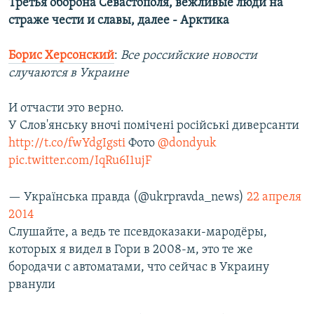
Третья оборона Севастополя, вежливые люди на
страже чести и славы, далее - Арктика
Борис Херсонский
:
Все российские новости
случаются в Украине
И отчасти это верно.
У Слов'янську вночі помічені російські диверсанти
http://t.co/fwYdgIgsti
Фото
@dondyuk
pic.twitter.com/IqRu6I1ujF
— Українська правда (@ukrpravda_news)
22 апреля
2014
Слушайте, а ведь те псевдоказаки-мародёры,
которых я видел в Гори в 2008-м, это те же
бородачи с автоматами, что сейчас в Украину
рванули