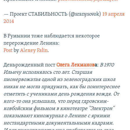
— Проект СТАБИЛЬНОСТЬ (@sranysovok)
19 апреля
2014
В Румынии тоже наблюдается некоторое
перерождение Ленина:
Post
by
Alexey Falin
.
Деньрожденный пост
Олега Лекманов
а
:
В 1970
Ильичу исполнялось сто лет. Старшая
пионервожатая одной из зеленоградских школ
никак не могла придумать, как бы поинтереснее
отметить с учениками день рождения вождя. От
кого-то она услышала, что перед гдровским-
ковбойским фильмом в кинотеатре "Электрон"
показывают киножурнал о Ленине с яркими
нестандартными документальными кадрами.