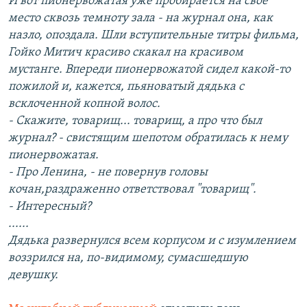
И вот пионервожатая уже пробирается на свое
место сквозь темноту зала - на журнал она, как
назло, опоздала. Шли вступительные титры фильма,
Гойко Митич красиво скакал на красивом
мустанге. Впереди пионервожатой сидел какой-то
пожилой и, кажется, пьяноватый дядька с
всклоченной копной волос.
- Скажите, товарищ... товарищ, а про что был
журнал? - свистящим шепотом обратилась к нему
пионервожатая.
- Про Ленина, - не повернув головы
кочан,раздраженно ответствовал "товарищ".
- Интересный?
......
Дядька развернулся всем корпусом и с изумлением
воззрился на, по-видимому, сумасшедшую
девушку.