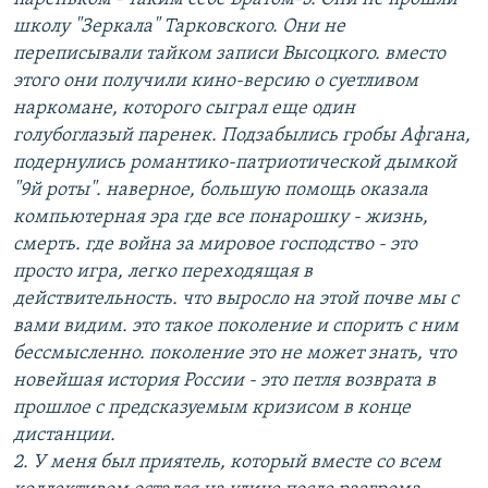
школу "Зеркала" Тарковского. Они не
переписывали тайком записи Высоцкого. вместо
этого они получили кино-версию о суетливом
наркомане, которого сыграл еще один
голубоглазый паренек. Подзабылись гробы Афгана,
подернулись романтико-патриотической дымкой
"9й роты". наверное, большую помощь оказала
компьютерная эра где все понарошку - жизнь,
смерть. где война за мировое господство - это
просто игра, легко переходящая в
действительность. что выросло на этой почве мы с
вами видим. это такое поколение и спорить с ним
бессмысленно. поколение это не может знать, что
новейшая история России - это петля возврата в
прошлое с предсказуемым кризисом в конце
дистанции.
2. У меня был приятель, который вместе со всем