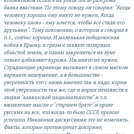
коллективом остался на улице после разгрома
банка властями. По этому поводу он говорил: "Когда
человеку хорошо, ему никто не нужен. Когда
человеку плохо - ему хочется, чтобы все стали его
друзьями". Тому поколению, о котором я говорил в
п.1., сейчас хорошо. И маленькая победоносная
война в Крыму, и грезы о захвате полярных
областей земли, и планы закрепиться на луне
только добавляют куража. Им никто не нужен.
Страдающие украинцы вызывают в самом мягком
варианте недоумение, а в большинстве -
уверенность что с ними именно так и надо. корни
этой уверенности там же, где и корни ненависти к
людям "кавказской национальности" и т.п.
вживление мысли о "старшем брате" и праве
русских на все, что когда-то было СССР, прошло
успешно. Никакими дискуссиями это не изменить.
Факты, которые противоречат доктрине,