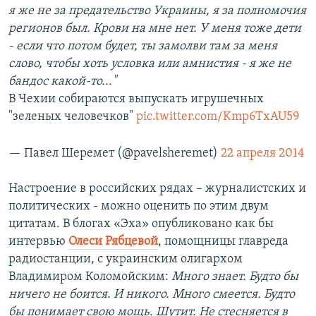
я же не за предательство Украины, я за полномочия
регионов был. Крови на мне нет. У меня тоже дети
- если что потом будет, ты замолви там за меня
слово, чтобы хоть условка или амнистия - я же не
бандос какой-то..."
В Чехии собираются выпускать игрушечных
"зеленых человечков"
pic.twitter.com/Kmp6TxAU59
— Павел Шеремет (@pavelsheremet)
22 апреля 2014
Настроение в российских рядах – журналистских и
политических - можно оценить по этим двум
цитатам. В блогах «Эха» опубликовано как бы
интервью
Олеси Рябцевой
, помощницы главреда
радиостанции, с украинским олигархом
Владимиром Коломойским:
Много знает. Будто бы
ничего не боится. И никого. Много смеется. Будто
бы понимает свою мощь. Шутит. Не стесняется в