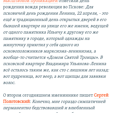
Масштабной публикацией
отметили день
рождения вождя революции во Пскове:
Для
псковичей день рождения Ленина, 22 апреля, - это
ещё и традиционный день открытых дверей в его
бывшей квартире на улице его же имени, ведущей
от одного памятника Ильичу к другому его же
памятнику в городе, который однажды на
минуточку приютил у себя одного из
основоположников марксизма-ленинизма, а
вообще-то считается «Домом Святой Троицы». В
псковской квартире Владимира Ульянова-Ленина
всё осталось таким же, как сто с лишним лет назад:
вот пудреница, вот веер, а вот щипцы для завивки
волос.
О втором сегодняшнем имениннике пишет
Сергей
Полотовский
:
Конечно, мне гораздо симпатичней
перманентно бедствовавший и влюбленный