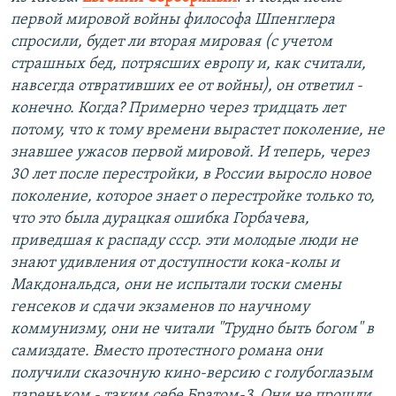
первой мировой войны философа Шпенглера
спросили, будет ли вторая мировая (с учетом
страшных бед, потрясших европу и, как считали,
навсегда отвративших ее от войны), он ответил -
конечно. Когда? Примерно через тридцать лет
потому, что к тому времени вырастет поколение, не
знавшее ужасов первой мировой. И теперь, через
30 лет после перестройки, в России выросло новое
поколение, которое знает о перестройке только то,
что это была дурацкая ошибка Горбачева,
приведшая к распаду ссср. эти молодые люди не
знают удивления от доступности кока-колы и
Макдональдса, они не испытали тоски смены
генсеков и сдачи экзаменов по научному
коммунизму, они не читали "Трудно быть богом" в
самиздате. Вместо протестного романа они
получили сказочную кино-версию с голубоглазым
пареньком - таким себе Братом-3. Они не прошли