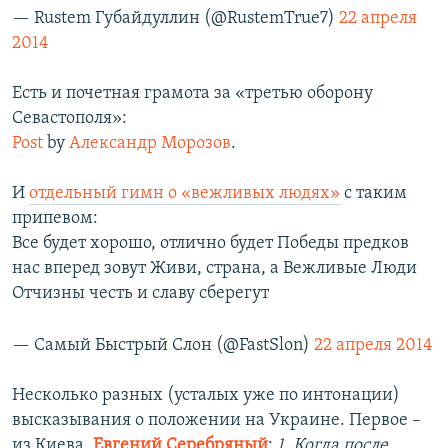
— Rustem Губайдуллин (@RustemTrue7)
22 апреля
2014
Есть и почетная грамота за «третью оборону
Севастополя»:
Post
by
Александр Морозов
.
И
отдельный гимн о «вежливых людях»
с таким
припевом:
Все будет хорошо, отлично будет Победы предков
нас вперед зовут Живи, страна, а Вежливые Люди
Отчизны честь и славу сберегут
— Самый Быстрый Слон (@FastSlon)
22 апреля 2014
Несколько разных (усталых уже по интонации)
высказывания о положении на Украине. Первое –
из Киева.
Евгений Серебряный
:
1. Когда после