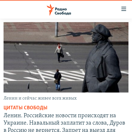
Ссылки
для
упрощенного
ПРОГРАММЫ
доступа
ПОДКАСТЫ
Вернуться
к
АВТОРСКИЕ ПРОЕКТЫ
основному
ЦИТАТЫ СВОБОДЫ
содержанию
Вернутся
МНЕНИЯ
к
КУЛЬТУРА
главной
навигации
IDEL.РЕАЛИИ
Ленин и сейчас живее всех живых
Вернутся
КАВКАЗ.РЕАЛИИ
ЦИТАТЫ СВОБОДЫ
к
Ленин. Российские новости происходят на
СЕВЕР.РЕАЛИИ
поиску
Украине. Навальный заплатит за слова, Дуров
СИБИРЬ.РЕАЛИИ
в Россию не вернется. Запрет на выезд для