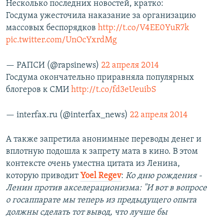
Несколько последних новостей, кратко:
Госдума ужесточила наказание за организацию
массовых беспорядков
http://t.co/V4EE0YuR7k
pic.twitter.com/UnOcYxrdMg
— РАПСИ (@rapsinews)
22 апреля 2014
Госдума окончательно приравняла популярных
блогеров к СМИ
http://t.co/fd3eUeuibS
— interfax.ru (@interfax_news)
22 апреля 2014
А также запретила анонимные переводы денег и
вплотную подошла к запрету мата в кино. В этом
контексте очень уместна цитата из Ленина,
которую приводит
Yoel Regev
:
Ко дню рождения -
Ленин против акселерационизма: "И вот в вопросе
о госаппарате мы теперь из предыдущего опыта
должны сделать тот вывод, что лучше бы