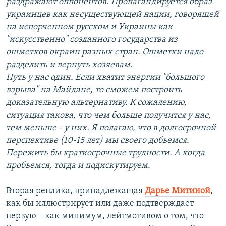
раздражают оппонентов. Пропагандируется образ
украинцев как несуществующей нации, говорящей
на испорченном русском и Украины как
"искусственно" созданного государства из
ошметков окраин разных стран. Ошметки надо
разделить и вернуть хозяевам.
Путь у нас один. Если хватит энергии "большого
взрыва" на Майдане, то сможем построить
доказательную альтернативу. К сожалению,
ситуация такова, что чем больше получится у нас,
тем меньше - у них. Я полагаю, что в долгосрочной
перспективе (10-15 лет) мы своего добьемся.
Пережить бы краткосрочные трудности. А когда
пробьемся, тогда и подискутируем.
Вторая реплика, принадлежащая
Дарье Митиной
,
как бы иллюстрирует или даже подтверждает
первую – как минимум, лейтмотивом о том, что