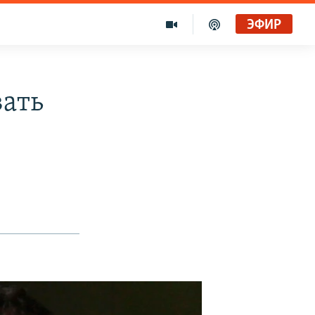
ЭФИР
вать