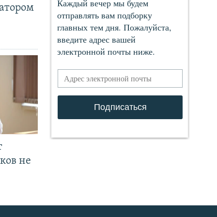
ратором
т
ков не