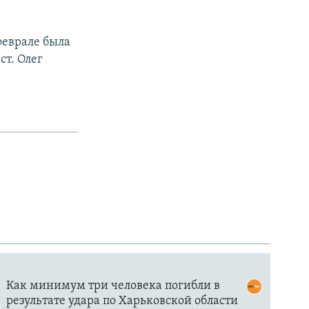
феврале была
т. Олег