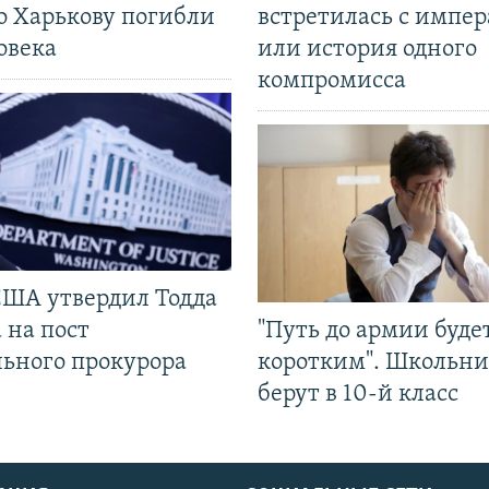
о Харькову погибли
встретилась с импе
овека
или история одного
компромисса
США утвердил Тодда
 на пост
"Путь до армии буде
льного прокурора
коротким". Школьни
берут в 10-й класс