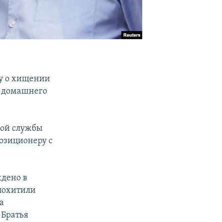
лу о хищении
е домашнего
ной службы
озиционеру с
ждено в
 похитили
а
 Братья