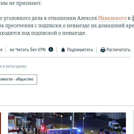
ны не признают.
го уголовного дела в отношении Алексея
Навального
в 
а пресечения с подписки о невыезде на домашний арес
ходится под подпиской о невыезде.
ся
Читать без VPN
Подпишитесь
Распечатать
е в категориях
овости - общество