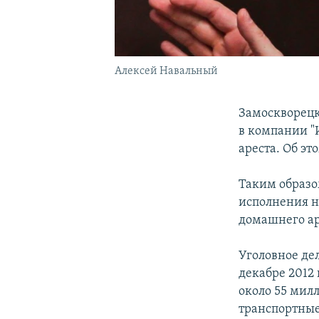
Алексей Навальный
Замоскворецк
в компании "
ареста. Об эт
Таким образо
исполнения н
домашнего ар
Уголовное де
декабре 2012 
около 55 мил
транспортные