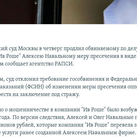
ий суд Москвы в четверг продлил обвиняемому по де
Ив Роше" Алексею Навальному меру пресечения в вид
ом сообщает агентство РАПСИ.
м, суд отклонил требование гособвинения и Федераль
аказаний (ФСИН) об изменении меры пресечения опп
еста на заключение под стражу.
ло о мошенничестве в компании "Ив Роше" было возбу
года. По версии следствия, Алексей и Олег Навальные
лионов рублей, которые компания "Ив Роше" перевела з
 услуги ранее созданной Алексеем Навальным фирме.