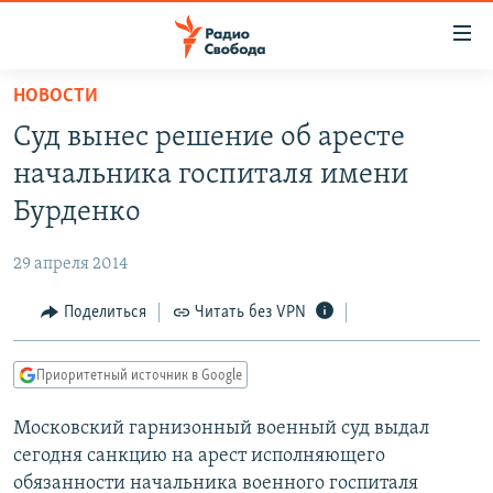
Ссылки
для
упрощенного
НОВОСТИ
ПРОГРАММЫ
доступа
Суд вынес решение об аресте
ПОДКАСТЫ
Вернуться
начальника госпиталя имени
к
АВТОРСКИЕ ПРОЕКТЫ
Бурденко
основному
ЦИТАТЫ СВОБОДЫ
содержанию
29 апреля 2014
Вернутся
МНЕНИЯ
к
Поделиться
Читать без VPN
КУЛЬТУРА
главной
навигации
IDEL.РЕАЛИИ
Приоритетный источник в Google
Вернутся
КАВКАЗ.РЕАЛИИ
к
Московский гарнизонный военный суд выдал
СЕВЕР.РЕАЛИИ
поиску
сегодня санкцию на арест исполняющего
СИБИРЬ.РЕАЛИИ
обязанности начальника военного госпиталя