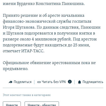
имени Бурденко Константина Панюшина.
РАСПИСАНИЕ ВЕЩАНИЯ
ПОДПИШИТЕСЬ НА РАССЫЛКУ
Принято решение и об аресте начальника
финансово-экономической службы госпиталя
СОЦИАЛЬНЫЕ СЕТИ
Игоря Шуганова. По данным следствия, Панюшин
и Шуганов подозреваются в получении взятки в
размере около 4 миллионов рублей. Под арестом
подозреваемые будут находиться до 25 июня,
отмечает ИТАР-ТАСС.
Все сайты РСЕ/РС
Официальное обвинение арестованным пока не
предъявлено.
Поделиться
Читать без VPN
Подпишитесь
Этот контент также в категориях
Новости
Новости - общество