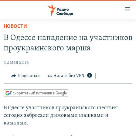
Ссылки
для
упрощенного
НОВОСТИ
ПРОГРАММЫ
доступа
В Одессе нападение на участников
ПОДКАСТЫ
Вернуться
проукраинского марша
к
АВТОРСКИЕ ПРОЕКТЫ
основному
02 мая 2014
ЦИТАТЫ СВОБОДЫ
содержанию
Вернутся
МНЕНИЯ
Поделиться
Читать без VPN
к
КУЛЬТУРА
главной
Приоритетный источник в Google
навигации
IDEL.РЕАЛИИ
Вернутся
В Одессе участников проукраинского шествия
КАВКАЗ.РЕАЛИИ
к
сегодня забросали дымовыми шашками и
СЕВЕР.РЕАЛИИ
поиску
камнями.
СИБИРЬ.РЕАЛИИ