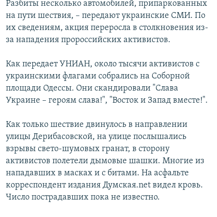
Разбиты несколько автомобилей, припаркованных
РАСПИСАНИЕ ВЕЩАНИЯ
на пути шествия, – передают украинские СМИ. По
ПОДПИШИТЕСЬ НА РАССЫЛКУ
их сведениям, акция переросла в столкновения из-
за нападения пророссийских активистов.
СОЦИАЛЬНЫЕ СЕТИ
Как передает УНИАН, около тысячи активистов с
украинскими флагами собрались на Соборной
площади Одессы. Они скандировали "Слава
Украине – героям слава!", "Восток и Запад вместе!".
Все сайты РСЕ/РС
Как только шествие двинулось в направлении
улицы Дерибасовской, на улице послышались
взрывы свето-шумовых гранат, в сторону
активистов полетели дымовые шашки. Многие из
нападавших в масках и с битами. На асфальте
корреспондент издания Думская.net видел кровь.
Число пострадавших пока не известно.