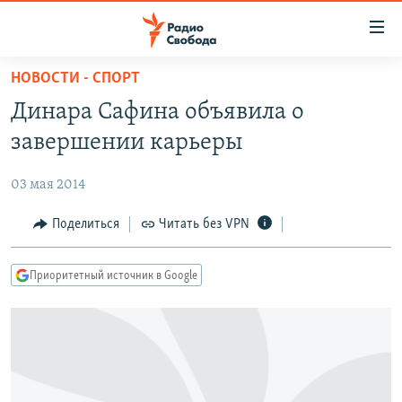
Ссылки
для
упрощенного
НОВОСТИ - СПОРТ
ПРОГРАММЫ
доступа
Динара Сафина объявила о
ПОДКАСТЫ
Вернуться
завершении карьеры
к
АВТОРСКИЕ ПРОЕКТЫ
основному
03 мая 2014
ЦИТАТЫ СВОБОДЫ
содержанию
Вернутся
МНЕНИЯ
Поделиться
Читать без VPN
к
КУЛЬТУРА
главной
Приоритетный источник в Google
навигации
IDEL.РЕАЛИИ
Вернутся
КАВКАЗ.РЕАЛИИ
к
СЕВЕР.РЕАЛИИ
поиску
СИБИРЬ.РЕАЛИИ