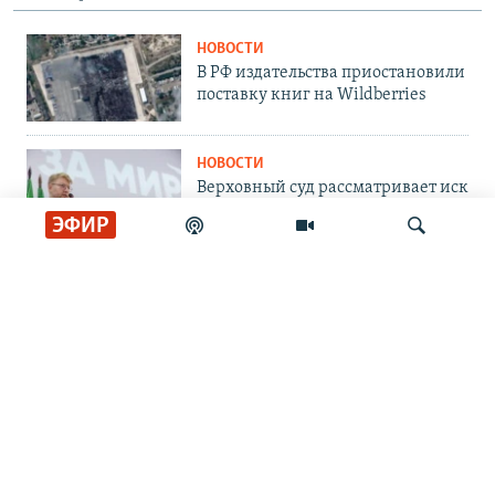
НОВОСТИ
В РФ издательства приостановили
поставку книг на Wildberries
НОВОСТИ
Верховный суд рассматривает иск
о снятии "Яблока" с выборов
ЭФИР
НОВОСТИ
Российские войска атаковали
Сумы авиабомбами, более 10
Искать
пострадавших
НОВОСТИ
Украинские беспилотники
атаковали завод в Нижнекамске