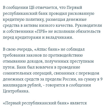
РАСПИСАНИЕ ВЕЩАНИЯ
В сообщении ЦБ отмечается, что Первый
ПОДПИШИТЕСЬ НА РАССЫЛКУ
республиканский банк проводил рискованную
кредитную политику, размещая денежные
средства в активы низкого качества. Руководители
СОЦИАЛЬНЫЕ СЕТИ
и собственники «ПРБ» не исполняли обязательств
перед кредиторами и вкладчиками.
В свою очередь, «Атлас банк» не соблюдал
требования законов по противодействию
Все сайты РСЕ/РС
отмыванию доходов, полученных преступным
путем. Банк был вовлечен в проведение
сомнительных операций, связанных с переводом
денежных средств за пределы России, на сумму в 9
миллиардов рублей, - говорится в сообщении
Центробанка.
«Первый республиканский банк» является