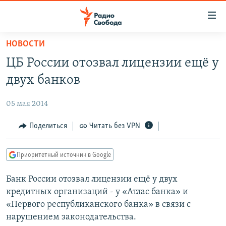
Ссылки
для
упрощенного
НОВОСТИ
ПРОГРАММЫ
доступа
ЦБ России отозвал лицензии ещё у
ПОДКАСТЫ
Вернуться
двух банков
к
АВТОРСКИЕ ПРОЕКТЫ
основному
05 мая 2014
ЦИТАТЫ СВОБОДЫ
содержанию
Вернутся
МНЕНИЯ
Поделиться
Читать без VPN
к
КУЛЬТУРА
главной
Приоритетный источник в Google
навигации
IDEL.РЕАЛИИ
Вернутся
Банк России отозвал лицензии ещё у двух
КАВКАЗ.РЕАЛИИ
к
кредитных организаций - у «Атлас банка» и
СЕВЕР.РЕАЛИИ
поиску
«Первого республиканского банка» в связи с
нарушением законодательства.
СИБИРЬ.РЕАЛИИ