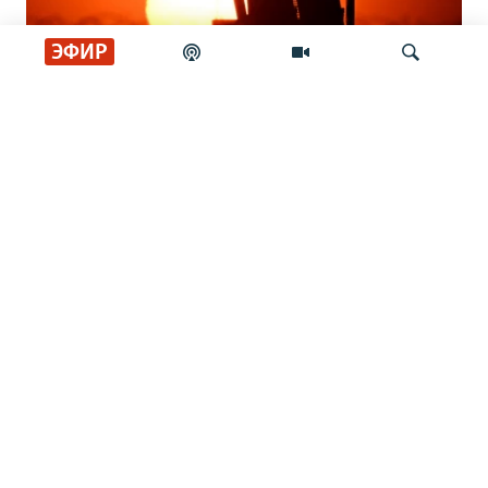
ЭФИР
Кто защитит украинское небо? Вопрос
Искать
о ПВО становится критическим