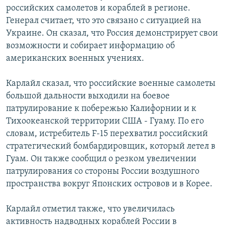
российских самолетов и кораблей в регионе.
РАСПИСАНИЕ ВЕЩАНИЯ
Генерал считает, что это связано с ситуацией на
ПОДПИШИТЕСЬ НА РАССЫЛКУ
Украине. Он сказал, что Россия демонстрирует свои
возможности и собирает информацию об
СОЦИАЛЬНЫЕ СЕТИ
американских военных учениях.
Карлайл сказал, что российские военные самолеты
большой дальности выходили на боевое
патрулирование к побережью Калифорнии и к
Тихоокеанской территории США - Гуаму. По его
Все сайты РСЕ/РС
словам, истребитель F-15 перехватил российский
стратегический бомбардировщик, который летел в
Гуам. Он также сообщил о резком увеличении
патрулирования со стороны России воздушного
пространства вокруг Японских островов и в Корее.
Карлайл отметил также, что увеличилась
активность надводных кораблей России в