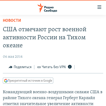
Ссылки
для
упрощенного
НОВОСТИ
ПРОГРАММЫ
доступа
США отмечают рост военной
ПОДКАСТЫ
Вернуться
активности России на Тихом
к
АВТОРСКИЕ ПРОЕКТЫ
океане
основному
ЦИТАТЫ СВОБОДЫ
содержанию
06 мая 2014
Вернутся
МНЕНИЯ
к
Поделиться
Читать без VPN
КУЛЬТУРА
главной
навигации
IDEL.РЕАЛИИ
Приоритетный источник в Google
Вернутся
КАВКАЗ.РЕАЛИИ
к
Командующий военно-воздушными силами США в
СЕВЕР.РЕАЛИИ
поиску
районе Тихого океана генерал Герберт Карлайл
СИБИРЬ.РЕАЛИИ
отметил значительное увеличение активности