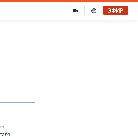
ЭФИР
в
ёт
таба