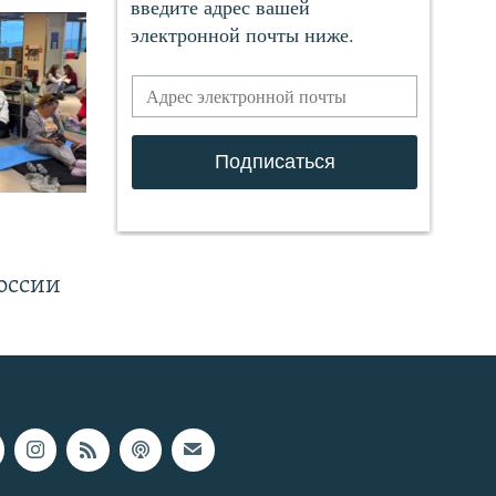
.
оссии