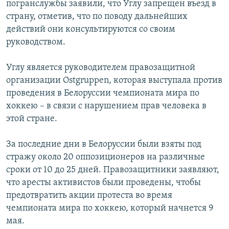
погранслужбы заявили, что Углу запрещен въезд в
РАСПИСАНИЕ ВЕЩАНИЯ
страну, отметив, что по поводу дальнейших
ПОДПИШИТЕСЬ НА РАССЫЛКУ
действий они консультируются со своим
руководством.
СОЦИАЛЬНЫЕ СЕТИ
Углу является руководителем правозащитной
организации Ostgruppen, которая выступала против
проведения в Белоруссии чемпионата мира по
хоккею – в связи с нарушением прав человека в
этой стране.
Все сайты РСЕ/РС
За последние дни в Белоруссии были взяты под
стражу около 20 оппозиционеров на различные
сроки от 10 до 25 дней. Правозащитники заявляют,
что аресты активистов были проведены, чтобы
предотвратить акции протеста во время
чемпионата мира по хоккею, который начнется 9
мая.