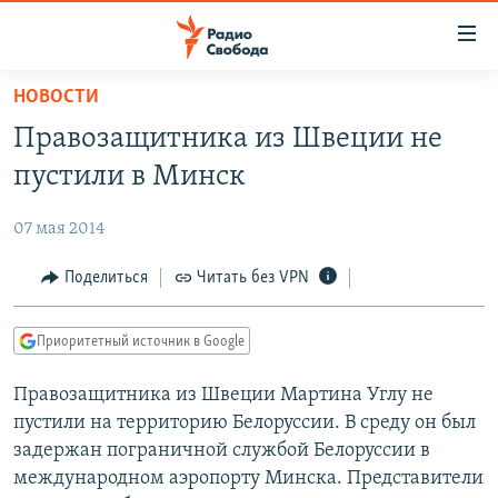
Ссылки
для
упрощенного
НОВОСТИ
ПРОГРАММЫ
доступа
Правозащитника из Швеции не
ПОДКАСТЫ
Вернуться
пустили в Минск
к
АВТОРСКИЕ ПРОЕКТЫ
основному
07 мая 2014
ЦИТАТЫ СВОБОДЫ
содержанию
Вернутся
МНЕНИЯ
Поделиться
Читать без VPN
к
КУЛЬТУРА
главной
Приоритетный источник в Google
навигации
IDEL.РЕАЛИИ
Вернутся
Правозащитника из Швеции Мартина Углу не
КАВКАЗ.РЕАЛИИ
к
пустили на территорию Белоруссии. В среду он был
СЕВЕР.РЕАЛИИ
поиску
задержан пограничной службой Белоруссии в
международном аэропорту Минска. Представители
СИБИРЬ.РЕАЛИИ