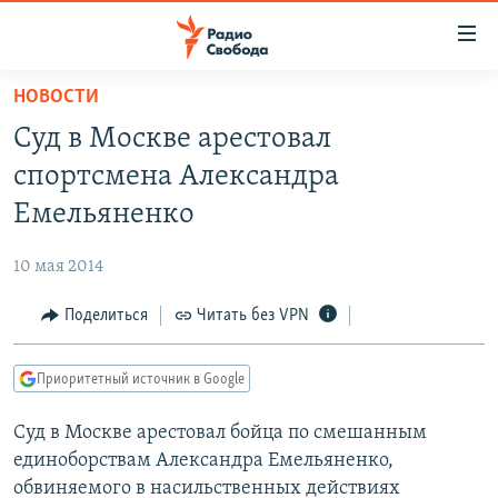
Ссылки
для
упрощенного
НОВОСТИ
ПРОГРАММЫ
доступа
Суд в Москве арестовал
ПОДКАСТЫ
Вернуться
спортсмена Александра
к
АВТОРСКИЕ ПРОЕКТЫ
Емельяненко
основному
ЦИТАТЫ СВОБОДЫ
содержанию
10 мая 2014
Вернутся
МНЕНИЯ
к
Поделиться
Читать без VPN
КУЛЬТУРА
главной
навигации
IDEL.РЕАЛИИ
Приоритетный источник в Google
Вернутся
КАВКАЗ.РЕАЛИИ
к
Суд в Москве арестовал бойца по смешанным
СЕВЕР.РЕАЛИИ
поиску
единоборствам Александра Емельяненко,
СИБИРЬ.РЕАЛИИ
обвиняемого в насильственных действиях