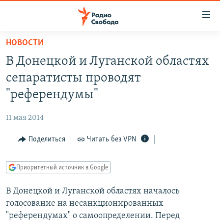
Ссылки
для
упрощенного
НОВОСТИ
ПРОГРАММЫ
доступа
В Донецкой и Луганской областях
ПОДКАСТЫ
Вернуться
сепаратисты проводят
к
АВТОРСКИЕ ПРОЕКТЫ
"референдумы"
основному
ЦИТАТЫ СВОБОДЫ
содержанию
11 мая 2014
Вернутся
МНЕНИЯ
к
Поделиться
Читать без VPN
КУЛЬТУРА
главной
навигации
IDEL.РЕАЛИИ
Приоритетный источник в Google
Вернутся
КАВКАЗ.РЕАЛИИ
к
В Донецкой и Луганской областях началось
СЕВЕР.РЕАЛИИ
поиску
голосование на несанкционированных
СИБИРЬ.РЕАЛИИ
"референдумах" о самоопределении. Перед