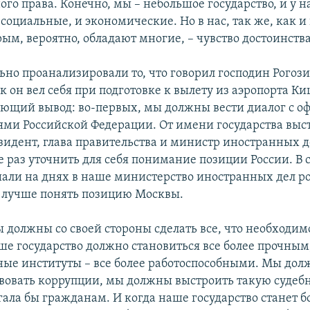
о права. Конечно, мы – небольшое государство, и у на
социальные, и экономические. Но в нас, так же, как и 
рым, вероятно, обладают многие, – чувство достоинства
но проанализировали то, что говорил господин Рогози
к он вел себя при подготовке к вылету из аэропорта К
ующий вывод: во-первых, мы должны вести диалог с 
ями Российской Федерации. От имени государства выс
езидент, глава правительства и министр иностранных д
 раз уточнить для себя понимание позиции России. В с
али на днях в наше министерство иностранных дел р
ы лучше понять позицию Москвы.
 должны со своей стороны сделать все, что необходимо
ше государство должно становиться все более прочным,
ные институты – все более работоспособными. Мы до
вовать коррупции, мы должны выстроить такую судебн
гала бы гражданам. И когда наше государство станет б