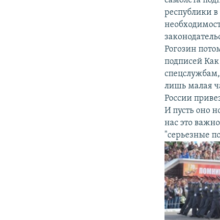
самолета под
республики в
необходимост
законодательс
Рогозин потом
подписей Как
спецслужбам,
лишь малая ч
России приве
И пусть оно н
нас это важн
"серьезные п