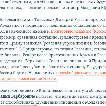
ее действенным, и я убежден, к нам и относиться буду
уважением, – полагает премьер-министр Молдавии Ю
Во время визита в Тирасполь Дмитрий Рогозин предост
Молдавию от поспешного подписания соглашения об а
ЕС, намеченного на июнь.
В интервью изданию "Комм
премьер, сравнивая ситуацию Приднестровья с Крымск
что в Крыму возникла "реальная угроза жизни и безоп
жителей". В Приднестровье, по словам Рогозина, сейча
стабильная. Вскоре после присоединения Крыма к Рос
председатель Верховного Совета непризнанной Придн
молдавской республики обратился к спикеру Государс
России Сергею Нарышкину с
просьбой рассмотреть воп
иднестровья в состав России.
олитолог, директор Кишиневского института общест
адий Барбарошие
полагает, что вряд ли визит Дмитри
дет способствовать улучшению отношений с Молдавие