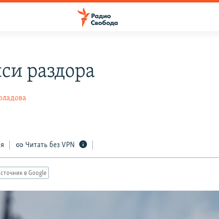
си раздора
оладова
ся
Читать без VPN
сточник в Google