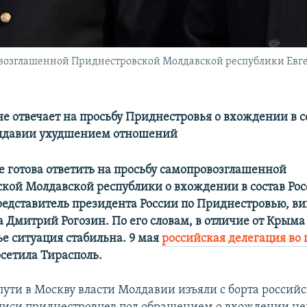
возглашенной Приднестровской Молдавской республики Евге
е отвечает на просьбу Приднестровья о вхождении в с
олдавии ухудшением отношений
не готова ответить на просьбу самопровозглашенной
кой Молдавской республики о вхождении в состав Рос
редставитель президента России по Приднестровью, в
 Дмитрий Рогозин. По его словам, в отличие от Крыма
е ситуация стабильна. 9 мая
российская делегация во г
сетила Тирасполь.
пути в Москву власти Молдавии изъяли с борта россий