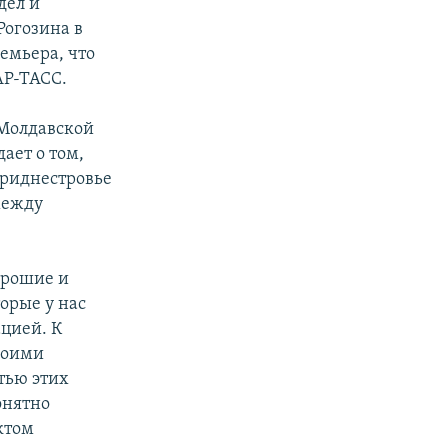
дел и
Рогозина в
емьера, что
АР-ТАСС.
Молдавской
ает о том,
Приднестровье
между
орошие и
орые у нас
цией. К
воими
тью этих
онятно
ктом