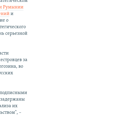
ратегическом
ти Румынии
ений
и
ие о
тегического
нь серьезной
асти
естровцев за
огозина, во
усских
с подписными
и задержаны
ализа их
ьством", –