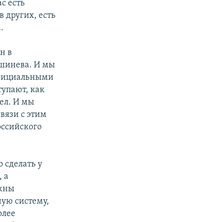
с есть
в других, есть
.
н в
ишинева. И мы
официальными
тупают, как
ел. И мы
вязи с этим
оссийского
 сделать у
 а
лжны
ую систему,
олее