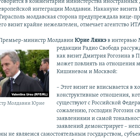
говорится в комментарии министерства иностранных 
европейской интеграции Молдавии. Накануне визита 
Тирасполь молдавская сторона предупреждала вице-пр
его визит крайне нежелателен, отмечает агентство ИТ
Премьер-министр Молдавии
Юрие Лянкэ
в интервью 
редакции Радио Свобода рассужд
как визит Дмитрия Рогозина в 
может повлиять на отношения 
Кишиневом и Москвой:
– Этот визит не вписывается в х
конструктивные отношения, кот
существуют с Российской Федера
стр Молдавии Юрие
сожалению, господин Рогозин с
заявлениями и самой тональнос
заявлений демонстрирует – неп
о мы не являемся самостоятельным государством, субъе