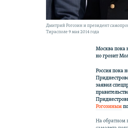
Дмитрий Рогозин и президент самопро
Тирасполе 9 мая 2014 года
Москва пока н
но грозит М
Россия пока 
Приднестровс
заявил спецп
правительства
Приднестровь
Рогозиным
по
На обратном 