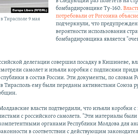
в следующий раз полететь на ст
бомбардировщике Ту-160.
Влас
потребовали от Рогозина объясн
в Тирасполе 9 мая
подчеркнули, что предупрежден
вероятности использования стра
бомбардировщика является "оче
оссийской делегации совершил посадку в Кишиневе, вл
мотрели самолет и изъяли коробки с подписями придн
публики в состав России. Эти документы, по словам Р
 в Тирасполь ему были переданы активистами Союза р
общин.
Молдавские власти подтвердили, что изъяли коробки 
листами с российского самолета. "Эти материалы был
компетентными органами Республики Молдова для ан
законности в соответствии с действующим законодател