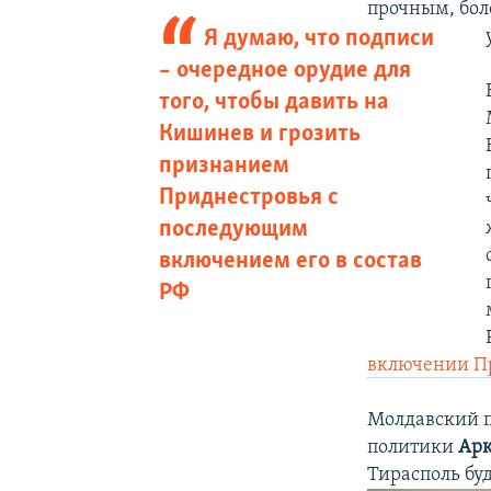
прочным, бол
Я думаю, что подписи
– очередное орудие для
того, чтобы давить на
Кишинев и грозить
признанием
Приднестровья с
последующим
включением его в состав
РФ
включении Пр
Молдавский п
политики
Арк
Тирасполь бу