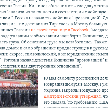
писи приднестровцев под обращением о вхождении н
 состав России. Кишинев объяснил изъятие документов
ью "анализа их законности в соответствии с действу
твом ". Россия назвала эти действия "провокацией". 
 заявил, что доставил из Тирасполя в Москву большую 
 пишет Рогозин
на своей странице в Facebook
, "молдав
 задержавшим и обыскавшим наш борт в Кишиневе, д
асть груза. Об основном грузе мы позаботились. Также
зла домой и само обращение приднестровцев к руковод
осит, скорее, символический, а не юридический смысл
о". Рогозин назвал действия Кишинева "провокацией" 
оследствия для двусторонних отношений".
10 мая самолету российской дел
возвращавшемуся в Москву, Ру
Украина закрыли воздушное про
Дмитрий Рогозин утверждал
, ч
это сделала "по требованию США