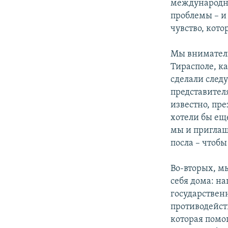
международног
проблемы – и 
чувство, кото
Мы вниматель
Тирасполе, ка
сделали след
представител
известно, пр
хотели бы еще
мы и приглаш
посла – чтоб
Во-вторых, мы
себя дома: на
государствен
противодейст
которая помо