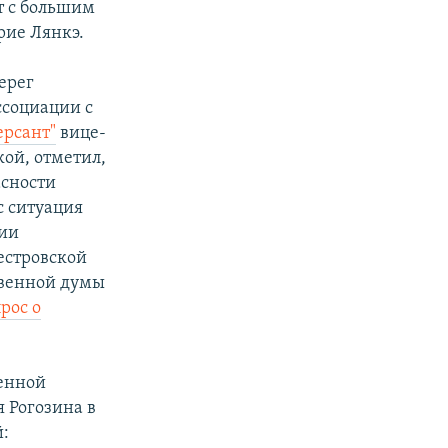
т с большим
рие Лянкэ.
ерег
ссоциации с
ерсант"
вице-
ой, отметил,
асности
с ситуация
сии
естровской
твенной думы
рос о
венной
я Рогозина в
й: