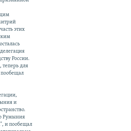
епризнанной
ющим
Дмитрий
часть этих
ским
осталась
 делегация
ству России.
, теперь для
и пообещал
егации,
мыния и
странство.
то Румыния
", и пообещал