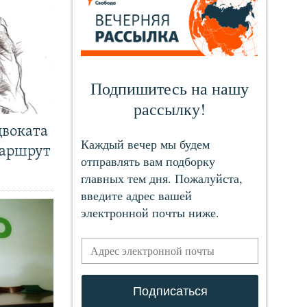
двоката
маршрут