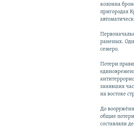
РАСПИСАНИЕ ВЕЩАНИЯ
колонна брон
ПОДПИШИТЕСЬ НА РАССЫЛКУ
пригородах К
автоматическ
Первоначальн
раненых. Одн
семеро.
Потери прави
единовременн
антитеррорис
занявших час
на востоке ст
До вооружённ
общие потери
составляли де