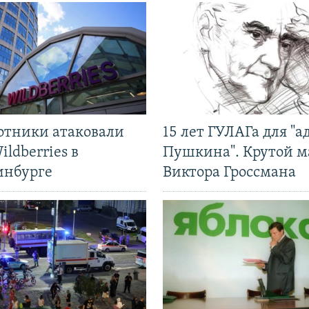
отники атаковали
15 лет ГУЛАГа для "а
ildberries в
Пушкина". Крутой 
инбурге
Виктора Гроссмана