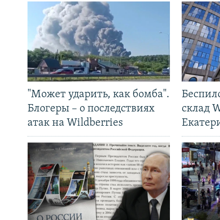
"Может ударить, как бомба".
Беспил
Блогеры – о последствиях
склад W
атак на Wildberries
Екатер