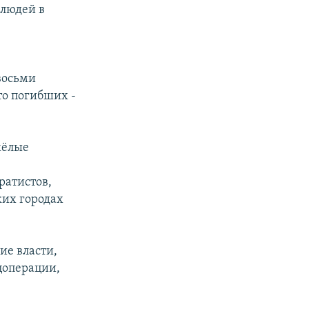
 людей в
восьми
то погибших -
жёлые
ратистов,
ких городах
ие власти,
цоперации,