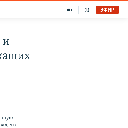
ЭФИР
 и
ужащих
оенную
ал, что