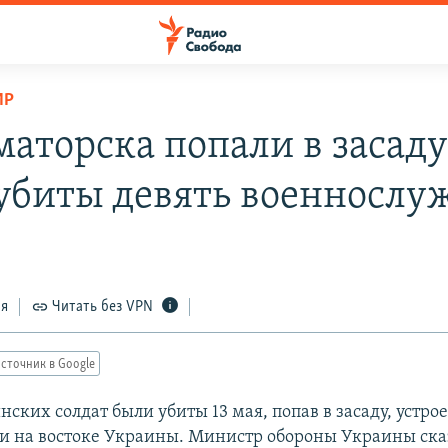
ИР
маторска попали в засаду
убиты девять военносл
ся
Читать без VPN
сточник в Google
ских солдат были убиты 13 мая, попав в засаду, устр
и на востоке Украины. Министр обороны Украины сказ