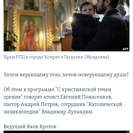
РАСПИСАНИЕ ВЕЩАНИЯ
ПОДПИШИТЕСЬ НА РАССЫЛКУ
СОЦИАЛЬНЫЕ СЕТИ
Храм РПЦ в городе Комрат в Гагаузии (Молдавия)
Все сайты РСЕ/РС
Зачем верующему тело, зачем неверующему душа?
Об этом в программе "С христианской точки
зрения" говорят атеист Евгений Понасенков,
пастор Андрей Петров, сотрудник "Католической
энциклопедии" Владимир Лупандин.
Ведущий Яков Кротов.