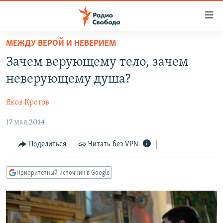
Ссылки
для
упрощенного
МЕЖДУ ВЕРОЙ И НЕВЕРИЕМ
ПРОГРАММЫ
доступа
Зачем верующему тело, зачем
ПОДКАСТЫ
Вернуться
неверующему душа?
к
АВТОРСКИЕ ПРОЕКТЫ
основному
Яков Кротов
ЦИТАТЫ СВОБОДЫ
содержанию
Вернутся
17 мая 2014
МНЕНИЯ
к
КУЛЬТУРА
Поделиться
Читать без VPN
главной
навигации
IDEL.РЕАЛИИ
Вернутся
Приоритетный источник в Google
КАВКАЗ.РЕАЛИИ
к
СЕВЕР.РЕАЛИИ
поиску
СИБИРЬ.РЕАЛИИ