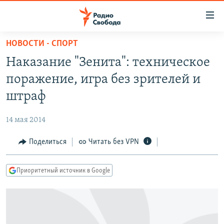
Ссылки
для
упрощенного
НОВОСТИ - СПОРТ
ПРОГРАММЫ
доступа
Наказание "Зенита": техническое
ПОДКАСТЫ
Вернуться
поражение, игра без зрителей и
к
АВТОРСКИЕ ПРОЕКТЫ
штраф
основному
ЦИТАТЫ СВОБОДЫ
содержанию
14 мая 2014
Вернутся
МНЕНИЯ
к
Поделиться
Читать без VPN
КУЛЬТУРА
главной
навигации
IDEL.РЕАЛИИ
Приоритетный источник в Google
Вернутся
КАВКАЗ.РЕАЛИИ
к
СЕВЕР.РЕАЛИИ
поиску
СИБИРЬ.РЕАЛИИ