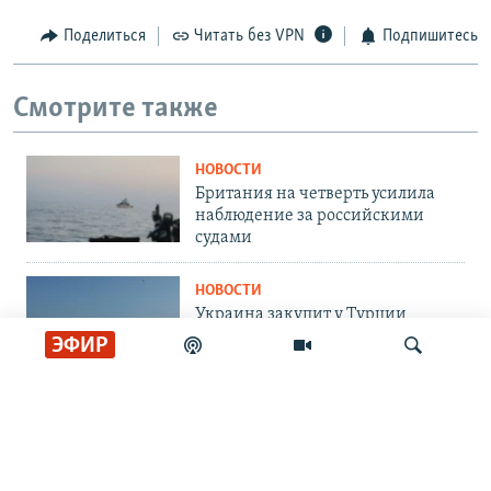
Поделиться
Читать без VPN
Подпишитесь
Смотрите также
НОВОСТИ
Британия на четверть усилила
наблюдение за российскими
судами
НОВОСТИ
Украина закупит у Турции
ракеты ATACMS и пусковые
ЭФИР
установки M270
НОВОСТИ
При атаке беспилотников на
Искать
Белгород погибли три человека