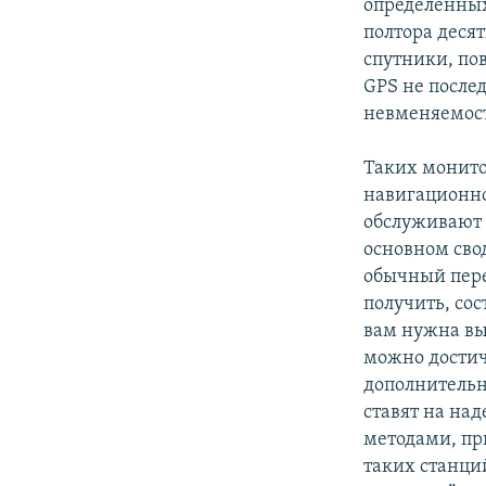
определенных
полтора десят
спутники, по
GPS не послед
невменяемост
Таких монито
навигационно
обслуживают 
основном сво
обычный пере
получить, сос
вам нужна выс
можно достич
дополнитель
ставят на на
методами, пр
таких станций