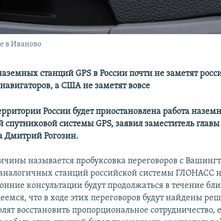
е в Иваново
аземных станций GPS в России почти не заметят росс
 навигаторов, а США не заметят вовсе
территории России будет приостановлена работа назем
 спутниковой системы GPS, заявил заместитель главы
а Дмитрий Рогозин.
ричины называется пробуксовка переговоров с Вашинг
аналогичных станций российской системы ГЛОНАСС н
онние консультации будут продолжаться в течение б
еемся, что в ходе этих переговоров будут найдены ре
олят восстановить пропорциональное сотрудничество, е