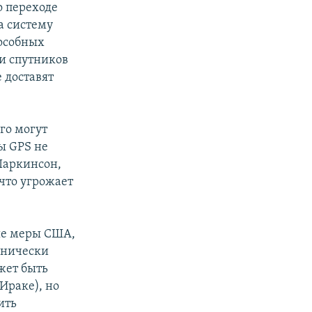
о переходе
а систему
пособных
и спутников
 доставят
го могут
ы GPS не
 Паркинсон,
что угрожает
ые меры США,
хнически
жет быть
Ираке), но
ить