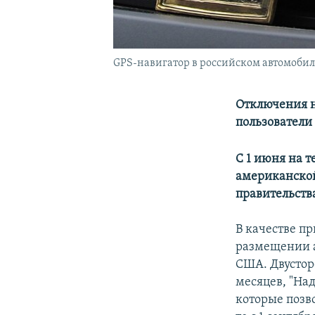
GPS-навигатор в российском автомобил
Отключения н
пользователи
С 1 июня на 
американской
правительств
В качестве п
размещении 
США. Двустор
месяцев, "Над
которые позв