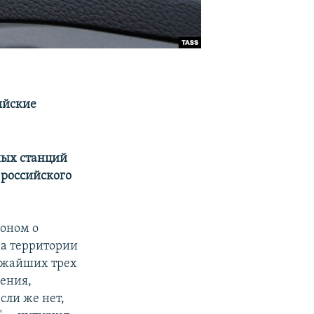
ийские
ных станций
 российского
тоном о
а территории
лижайших трех
шения,
сли же нет,