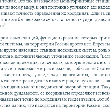
 точках. Это так называемые мониторинговые станци
ка по всему миру, и они постоянно уточняют, где наход
вышают точность определения их координат. Если за 
ить хотя бы несколько суток, то точность уйдет до пол
и”.
ринговых станций, функционирование которых крити
й системы, на территории России просто нет. Впрочем
и другие наземные станции нескольких систем, роль 
дится к дополнительному уточнению геолокации. “Есл
носной приемник, то точность, которую можно с его
тавляет несколько метров и больше, – объясняет Сергее
окая точность, лучше, чем до одного метра, в некото
ь сантиметров и даже миллиметров, то нужно пользов
ными данными от неподвижной опорной станции. Так
дежном фундаменте, ее координаты определяют всев
ивязывают точно по координатам геодезически. Вот о
, тех из них, что находятся на территории России, скор