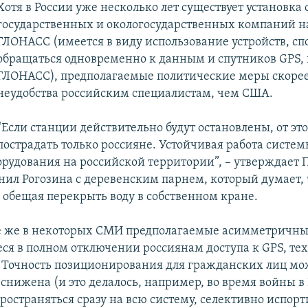
Хотя в России уже несколько лет существует установка 
государственных и окологосударственных компаний н
ГЛОНАСС (имеется в виду использование устройств, с
обращаться одновременно к данным и спутников GPS, 
ГЛОНАСС), предполагаемые политические меры скорее
неудобства российским специалистам, чем США.
“Если станции действительно будут остановлены, от это
пострадать только россияне. Устойчивая работа систем
борудования на российской территории”, – утверждает
нил Рогозина с деревенским парнем, который думает, 
, обещая перекрыть воду в собственном кране.
 же в некоторых СМИ предполагаемые асимметричн
я в полном отключении россиянам доступа к GPS, те
Точность позиционирования для гражданских лиц мо
снижена (и это делалось, например, во время войны в 
пространяться сразу на всю систему, селективно испорт