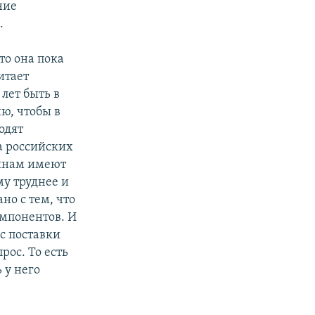
ние
.
то она пока
итает
 лет быть в
ю, чтобы в
одят
а российских
чинам имеют
у труднее и
но с тем, что
омпонентов. И
с поставки
рос. То есть
 у него