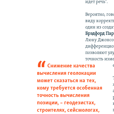
идет речь”.
Вероятно, го
виду корректи
один из созд
Брэдфорд Па
Люку Джонсон
дифференцио
позволяют ул
точность изм
Снижение качества
вычисления геолокации
может сказаться на тех,
кому требуется особенная
точность вычисления
позиции, – геодезистах,
строителях, сейсмологах,