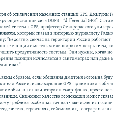
воря об отключении наземных станций GPS, Дмитрий Р
рующие станции сети DGPS – “differential GPS”. С этим
ателей системы GPS, профессор Стэнфордского универс
ркинсон
, который сказал в интервью журналисту Радио
у: “Вероятно, сейчас на территории России работают
нные станции с местным или широким покрытием, к
учшить продуктивность системы. Они нужны, когда н
ерения позиции исчисляется в сантиметрах или даже
единицах”.
Таким образом, если обещания Дмитрия Рогозина буд
жители России, использующие GPS-приемники в обы
автомобильных навигаторах и смартфонах, просто не 
разницы. Снижение качества геолокации может сказат
кому требуется особенная точность вычисления позици
геодезистах, строителях, сейсмологах, географах и так 