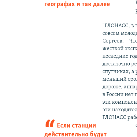
географах и так далее
“ГЛОНАСС, в п
совсем молод
Сергеев. – Чт
жесткой эксп
последние го
достаточно р
спутниках, а
меньший срок
дороже, аппар
в России нет
эти компонен
эти находятся
ГЛОНАСС работ
Если станции
действительно будут