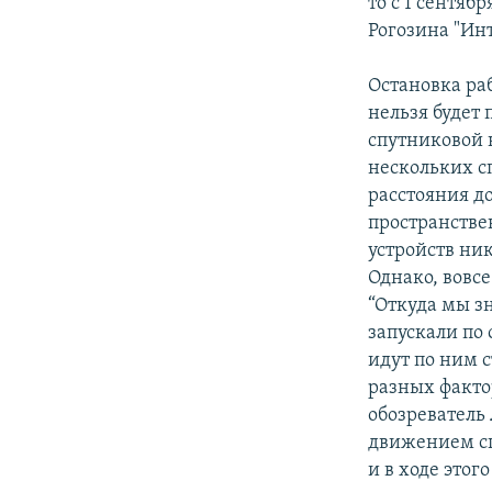
то с 1 сентяб
Рогозина "Ин
Остановка ра
нельзя будет
спутниковой 
нескольких с
расстояния д
пространстве
устройств ни
Однако, вовсе
“Откуда мы з
запускали по
идут по ним 
разных факто
обозреватель
движением сп
и в ходе это