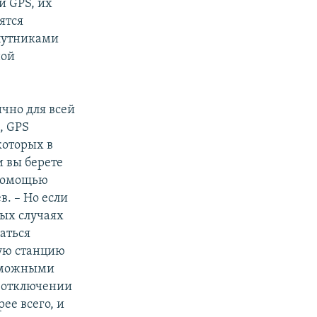
и GPS, их
ятся
спутниками
ной
чно для всей
, GPS
которых в
и вы берете
 помощью
в. – Но если
рых случаях
аться
ую станцию
озможными
б отключении
ее всего, и