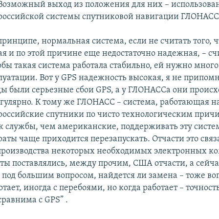
Возможный выход из положения для них – использова
российской системы спутниковой навигации ГЛОНАСС
ринципе, нормальная система, если не считать того, ч
ая и по этой причине еще недостаточно надежная, – сч
обы такая система работала стабильно, ей нужно много
луатации. Вот у GPS надежность высокая, я не припомн
ды были серьезные сбои GPS, а у ГЛОНАССа они происх
егулярно. К тому же ГЛОНАСС – система, работающая н
 российские спутники по чисто технологическим при
 службы, чем американские, поддерживать эту систем
аты чаще приходится перезапускать. Отчасти это связа
 производства некоторых необходимых электронных к
ты поставлялись, между прочим, США отчасти, а сейча
 под большим вопросом, найдется ли замена – тоже воп
ает, иногда с перебоями, но когда работает – точность
сравнима с GPS”
.