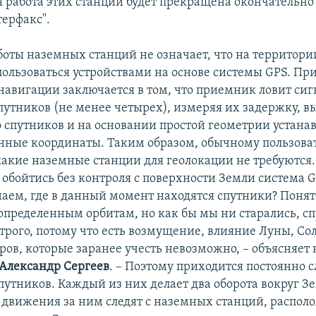
ря работа этих станций будет прекращена окончательно"
терфакс".
боты наземных станций не означает, что на территори
 пользоваться устройствами на основе системы GPS. П
навигации заключается в том, что приемник ловит си
путников (не менее четырех), измеряя их задержку, в
о спутников и на основании простой геометрии устана
нные координаты. Таким образом, обычному пользова
какие наземные станции для геолокации не требуются.
 обойтись без контроля с поверхности Земли система 
наем, где в данный момент находятся спутники? Понят
 определенным орбитам, но как бы мы ни старались, с
строго, потому что есть возмущение, влияние Луны, Со
ров, которые заранее учесть невозможно, – объясняет
Александр Сергеев
. – Поэтому приходится постоянно с
утников. Каждый из них делает два оборота вокруг Зе
го движения за ним следят с наземных станций, распо