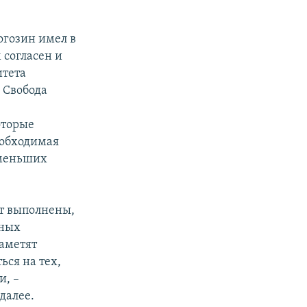
огозин имел в
 согласен и
итета
 Свобода
оторые
еобходимая
 меньших
ут выполнены,
чных
заметят
ься на тех,
и, –
далее.