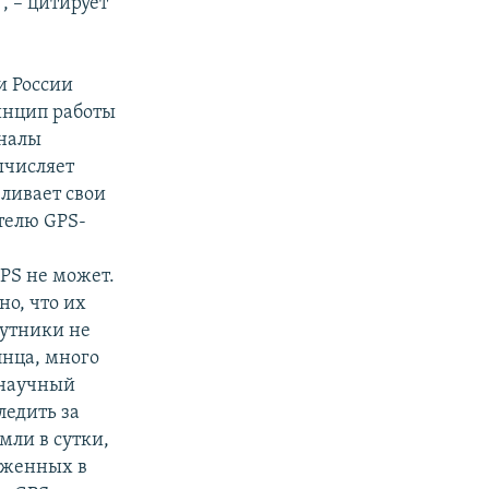
, – цитирует
и России
ринцип работы
гналы
ычисляет
вливает свои
телю GPS-
GPS не может.
но, что их
путники не
лнца, много
 научный
ледить за
мли в сутки,
ложенных в