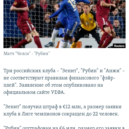
РАСПИСАНИЕ ВЕЩАНИЯ
ПОДПИШИТЕСЬ НА РАССЫЛКУ
СОЦИАЛЬНЫЕ СЕТИ
Матч "Челси" - "Рубин"
Все сайты РСЕ/РС
Три российских клуба – "Зенит", "Рубин" и "Анжи" –
не соответствуют правилам финансового "фэйр-
плей". Заявление об этом опубликовано на
официальном сайте УЕФА.
"Зенит" получил штраф в €12 млн, а размер заявки
клуба в Лиге чемпионов сокращен до 22 человек.
"Рубин" оштрафован на €6 млн, размер его заявки в