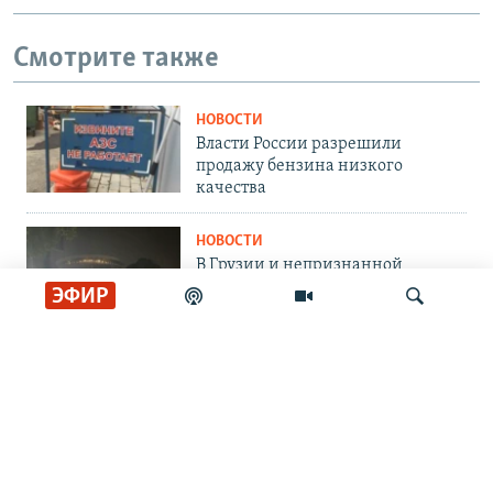
Смотрите также
НОВОСТИ
Власти России разрешили
продажу бензина низкого
качества
НОВОСТИ
В Грузии и непризнанной
Абхазии вновь был масштабный
ЭФИР
блэкаут
НОВОСТИ
У порта Тамань в Черном море
Искать
растет большое нефтяное пятно
НОВОСТИ