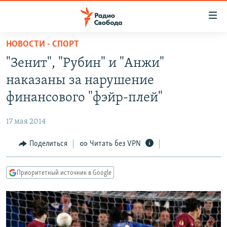
Ссылки
для
упрощенного
НОВОСТИ - СПОРТ
ПРОГРАММЫ
доступа
"Зенит", "Рубин" и "Анжи"
ПОДКАСТЫ
Вернуться
наказаны за нарушение
к
АВТОРСКИЕ ПРОЕКТЫ
финансового "фэйр-плей"
основному
ЦИТАТЫ СВОБОДЫ
содержанию
17 мая 2014
Вернутся
МНЕНИЯ
к
Поделиться
Читать без VPN
КУЛЬТУРА
главной
навигации
IDEL.РЕАЛИИ
Приоритетный источник в Google
Вернутся
КАВКАЗ.РЕАЛИИ
к
СЕВЕР.РЕАЛИИ
поиску
СИБИРЬ.РЕАЛИИ