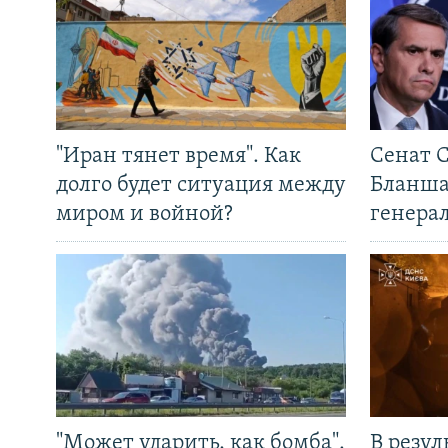
"Иран тянет время". Как
Сенат 
долго будет ситуация между
Бланша
миром и войной?
генера
"Может ударить, как бомба".
В резул