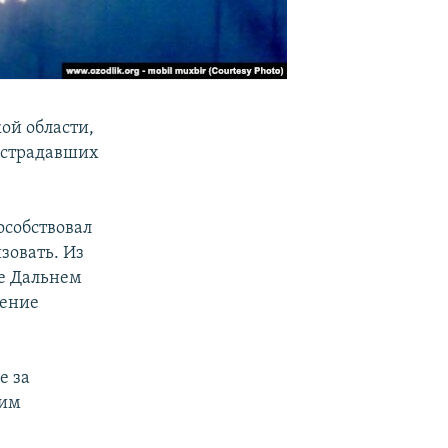
ой области,
острадавших
особствовал
зовать. Из
ке Дальнем
щение
е за
жим