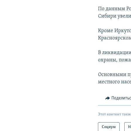
По данным Ро
Сибири увелич
Кроме Иркутс
Красноярском
В ликвидации
охраны, пожа
Основными пр
местного нас
Поделить
Этот контент такж
Социум
Н