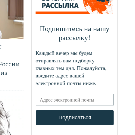
т
России
 из