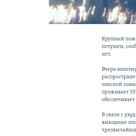
Крупный пожа
потушен, соо
нет.
Вчера вплотн
распростране
опасной зоны
проживает 557
обеспечивает
В связи с ух
выходные пло
чрезвычайной