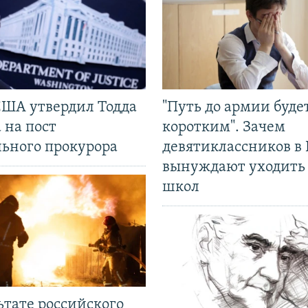
США утвердил Тодда
"Путь до армии буде
 на пост
коротким". Зачем
льного прокурора
девятиклассников в 
вынуждают уходить
школ
ьтате российского