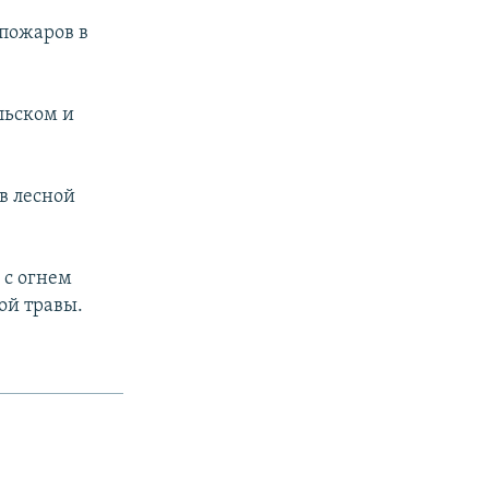
 пожаров в
льском и
в лесной
 с огнем
ой травы.