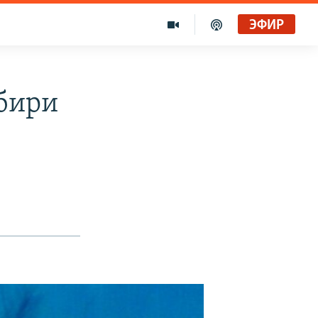
ЭФИР
бири