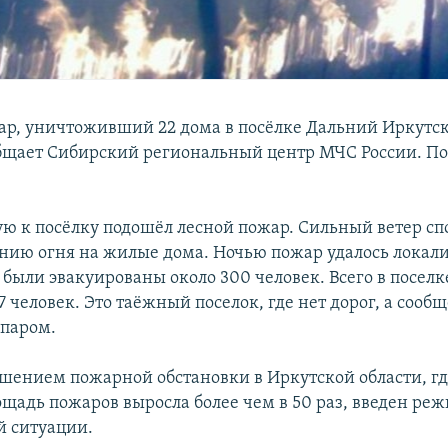
р, уничтоживший 22 дома в посёлке Дальний Иркутск
бщает Сибирский региональный центр МЧС России. П
ую к посёлку подошёл лесной пожар. Сильный ветер сп
нию огня на жилые дома. Ночью пожар удалось локали
 были эвакуированы около 300 человек. Всего в посел
 человек. Это таёжный поселок, где нет дорог, а сооб
 паром.
удшением пожарной обстановки в Иркутской области, гд
щадь пожаров выросла более чем в 50 раз, введен ре
 ситуации.