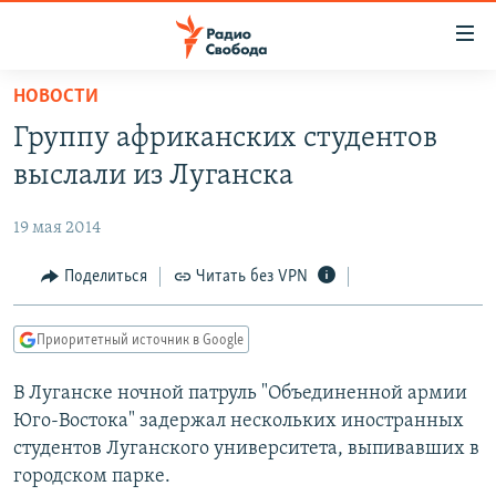
Ссылки
для
упрощенного
НОВОСТИ
ПРОГРАММЫ
доступа
Группу африканских студентов
ПОДКАСТЫ
Вернуться
выслали из Луганска
к
АВТОРСКИЕ ПРОЕКТЫ
основному
19 мая 2014
ЦИТАТЫ СВОБОДЫ
содержанию
Вернутся
МНЕНИЯ
Поделиться
Читать без VPN
к
КУЛЬТУРА
главной
Приоритетный источник в Google
навигации
IDEL.РЕАЛИИ
Вернутся
В Луганске ночной патруль "Объединенной армии
КАВКАЗ.РЕАЛИИ
к
Юго-Востока" задержал нескольких иностранных
СЕВЕР.РЕАЛИИ
поиску
студентов Луганского университета, выпивавших в
городском парке.
СИБИРЬ.РЕАЛИИ