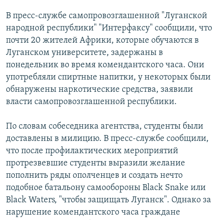
РАСПИСАНИЕ ВЕЩАНИЯ
В пресс-службе самопровозглашенной "Луганской
ПОДПИШИТЕСЬ НА РАССЫЛКУ
народной республики" "Интерфаксу" сообщили, что
почти 20 жителей Африки, которые обучаются в
Луганском университете, задержаны в
СОЦИАЛЬНЫЕ СЕТИ
понедельник во время комендантского часа. Они
употребляли спиртные напитки, у некоторых были
обнаружены наркотические средства, заявили
власти самопровозглашенной республики.
Все сайты РСЕ/РС
По словам собеседника агентства, студенты были
доставлены в милицию. В пресс-службе сообщили,
что после профилактических мероприятий
протрезвевшие студенты выразили желание
пополнить ряды ополченцев и создать нечто
подобное батальону самообороны Black Snake или
Black Waters, "чтобы защищать Луганск". Однако за
нарушение комендантского часа граждане