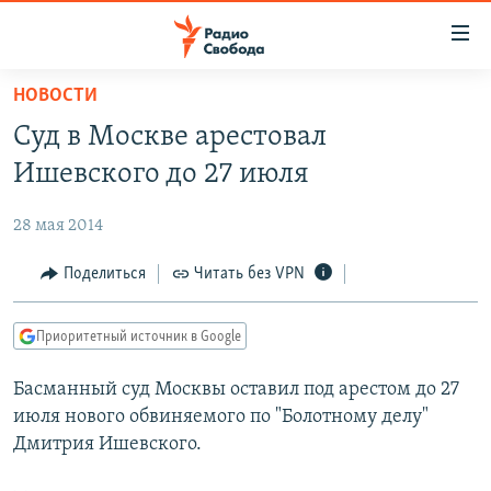
Ссылки
для
упрощенного
НОВОСТИ
ПРОГРАММЫ
доступа
Суд в Москве арестовал
ПОДКАСТЫ
Вернуться
Ишевского до 27 июля
к
АВТОРСКИЕ ПРОЕКТЫ
основному
28 мая 2014
ЦИТАТЫ СВОБОДЫ
содержанию
Вернутся
МНЕНИЯ
Поделиться
Читать без VPN
к
КУЛЬТУРА
главной
Приоритетный источник в Google
навигации
IDEL.РЕАЛИИ
Вернутся
Басманный суд Москвы оставил под арестом до 27
КАВКАЗ.РЕАЛИИ
к
июля нового обвиняемого по "Болотному делу"
СЕВЕР.РЕАЛИИ
поиску
Дмитрия Ишевского.
СИБИРЬ.РЕАЛИИ