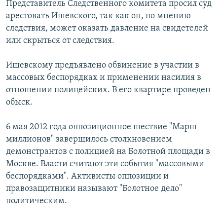
Представитель Следственного комитета просил суд
РАСПИСАНИЕ ВЕЩАНИЯ
арестовать Ишевского, так как он, по мнению
ПОДПИШИТЕСЬ НА РАССЫЛКУ
следствия, может оказать давление на свидетелей
или скрыться от следствия.
СОЦИАЛЬНЫЕ СЕТИ
Ишевскому предъявлено обвинение в участии в
массовых беспорядках и применении насилия в
отношении полицейских. В его квартире проведен
обыск.
Все сайты РСЕ/РС
6 мая 2012 года оппозиционное шествие "Марш
миллионов" завершилось столкновением
демонстрантов с полицией на Болотной площади в
Москве. Власти считают эти события "массовыми
беспорядками". Активисты оппозиции и
правозащитники называют "Болотное дело"
политическим.