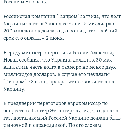
России и Украины.
РАСПИСАНИЕ ВЕЩАНИЯ
ПОДПИШИТЕСЬ НА РАССЫЛКУ
Российская компания "Газпром" заявила, что долг
Украины за газ к 7 июня составит 5 миллиардов
200 миллионов долларов, отметив, что крайний
СОЦИАЛЬНЫЕ СЕТИ
срок его оплаты – 2 июня.
В среду министр энергетики России Александр
Новак сообщил, что Украина должна к 30 мая
выплатить часть долга в размере не менее двух
Все сайты РСЕ/РС
миллиардов долларов. В случае его неуплаты
"Газпром" с 3 июня прекратит поставки газа на
Украину.
В преддверии переговоров еврокомиссар по
энергетике Гюнтер Эттингер заявил, что цена за
газ, поставляемый Россией Украине должна быть
рыночной и справедливой. По его словам,