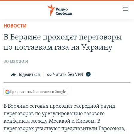
Ссылки
для
упрощенного
НОВОСТИ
ПРОГРАММЫ
доступа
В Берлине проходят переговоры
ПОДКАСТЫ
Вернуться
по поставкам газа на Украину
к
АВТОРСКИЕ ПРОЕКТЫ
основному
30 мая 2014
ЦИТАТЫ СВОБОДЫ
содержанию
Вернутся
МНЕНИЯ
Поделиться
Читать без VPN
к
КУЛЬТУРА
главной
Приоритетный источник в Google
навигации
IDEL.РЕАЛИИ
Вернутся
В Берлине сегодня проходит очередной раунд
КАВКАЗ.РЕАЛИИ
к
переговоров по урегулированию газового
СЕВЕР.РЕАЛИИ
поиску
конфликта между Москвой и Киевом. В
переговорах участвуют представители Евросоюза,
СИБИРЬ.РЕАЛИИ