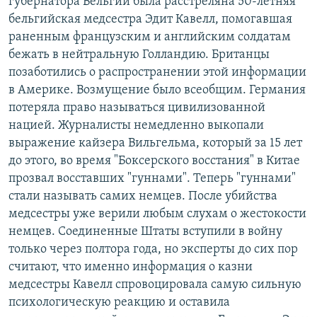
губернатора Бельгии была расстреляна 50-летняя
бельгийская медсестра Эдит Кавелл, помогавшая
раненным французским и английским солдатам
бежать в нейтральную Голландию. Британцы
позаботились о распространении этой информации
в Америке. Возмущение было всеобщим. Германия
потеряла право называться цивилизованной
нацией. Журналисты немедленно выкопали
выражение кайзера Вильгельма, который за 15 лет
до этого, во время "Боксерского восстания" в Китае
прозвал восставших "гуннами". Теперь "гуннами"
стали называть самих немцев. После убийства
медсестры уже верили любым слухам о жестокости
немцев. Соединенные Штаты вступили в войну
только через полтора года, но эксперты до сих пор
считают, что именно информация о казни
медсестры Кавелл спровоцировала самую сильную
психологическую реакцию и оставила