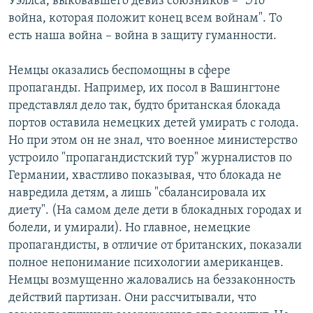
Уэллса, выковавшего девиз союзников – "Это
война, которая положит конец всем войнам". То
есть наша война – война в защиту гуманности.
Немцы оказались беспомощны в сфере
пропаганды. Например, их посол в Вашингтоне
представлял дело так, будто британская блокада
портов оставила немецких детей умирать с голода.
Но при этом он не знал, что военное министерство
устроило "пропагандистский тур" журналистов по
Германии, хвастливо показывая, что блокада не
навредила детям, а лишь "сбалансировала их
диету". (На самом деле дети в блокадных городах и
болели, и умирали). Но главное, немецкие
пропагандисты, в отличие от британских, показали
полное непонимание психологии американцев.
Немцы возмущенно жаловались на беззаконность
действий партизан. Они рассчитывали, что