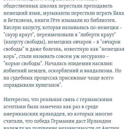
общественных школах перестали преподавать
немецкий язык, музыканты перестали играть Баха
и Бетховена, книги Гёте изымали из библиотек.
Кислую капусту, которая называлась по-немецки –
"сауэр краут", переименовали в "либерти краут"
(капусту свободы), немецких овчарок – в "овчарок
свободы" и даже болезнь, известную как "немецкая
корь", стали называть совсем уж несуразно –
"корью свободы". Началась эпидемия насилия:
избиений немцев, оскорблений и вандализма. Но
на судебных процессах присяжные чаще всего
оправдывали хулиганов".
Интересно, что реальная связь с германскими
агентами была замечена как раз в среде
американских ирландцев, из которых многие
считали, что победа Германии даст Ирландии
надежду на получение независимости от Англии.