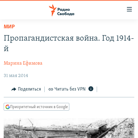
Ссылки
для
упрощенного
МИР
ПРОГРАММЫ
доступа
Пропагандистская война. Год 1914-
ПОДКАСТЫ
Вернуться
й
к
АВТОРСКИЕ ПРОЕКТЫ
основному
Марина Ефимова
ЦИТАТЫ СВОБОДЫ
содержанию
Вернутся
31 мая 2014
МНЕНИЯ
к
КУЛЬТУРА
Поделиться
Читать без VPN
главной
навигации
IDEL.РЕАЛИИ
Вернутся
Приоритетный источник в Google
КАВКАЗ.РЕАЛИИ
к
СЕВЕР.РЕАЛИИ
поиску
СИБИРЬ.РЕАЛИИ