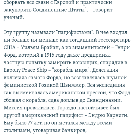
оборвать все связи с Европой и практически
закупорить Соединенные Штаты", – говорит
ученый.
Эту группу называли "пацифистами". В нее входил
ни больше ни меньше как тогдашний госсекретарь
США – Уильям Брайан, а из знаменитостей – Генри
Форд, который в 1915 году даже предпринял
частную попытку замирить воюющих, снарядив в
Европу Peace Ship – "корабль мира". Делегация
включала самого Форда, но возглавлялась шумной
феминисткой Розикой Швиммер. Вся экспедиция
так высмеивалась американской прессой, что Форд
сбежал с корабля, едва доплыв до Скандинавии.
Миссия провалилась. Гораздо настойчивее был
другой американский пацифист – Эндрю Карнеги.
Ему было 77 лет, но он метался между всеми
столицами, уговаривая банкиров,