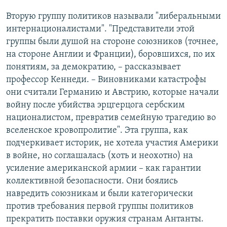
Вторую группу политиков называли "либеральными
интернационалистами". "Представители этой
группы были душой на стороне союзников (точнее,
на стороне Англии и Франции), боровшихся, по их
понятиям, за демократию, – рассказывает
профессор Кеннеди. – Виновниками катастрофы
они считали Германию и Австрию, которые начали
войну после убийства эрцгерцога сербским
националистом, превратив семейную трагедию во
вселенское кровопролитие". Эта группа, как
подчеркивает историк, не хотела участия Америки
в войне, но соглашалась (хоть и неохотно) на
усиление американской армии – как гарантии
коллективной безопасности. Они боялись
навредить союзникам и были категорически
против требования первой группы политиков
прекратить поставки оружия странам Антанты.