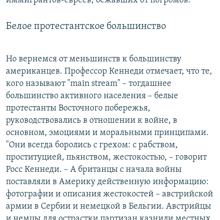
иммигрантов-евреев, бежавших от погромов.
Белое протестантское большинство
Но вернемся от меньшинств к большинству
американцев. Профессор Кеннеди отмечает, что те,
кого называют "main stream" – тогдашнее
большинство активного населения – белые
протестанты Восточного побережья,
руководствовались в отношении к войне, в
основном, эмоциями и моральными принципами.
"Они всегда боролись с грехом: с рабством,
проституцией, пьянством, жестокостью, – говорит
Росс Кеннеди. – А британцы с начала войны
поставляли в Америку действенную информацию:
фотографии и описания жестокостей – австрийской
армии в Сербии и немецкой в Бельгии. Австрийцы
и немцы для острастки партизан казнили местных