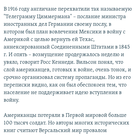
В 1916 году англичане перехватили так называемую
"Телеграмму Циммермана" – послание министра
иностранных дел Германии своему послу, в
котором был план вовлечения Мексики в войну с
Америкой с целью вернуть ей Техас,
аннексированный Соединенными Штатами в 1845
г. И опять – возмущение продержалось неделю и
увяло, говорит Росс Кеннеди. Вильсон понял, что
слой американцев, готовых к войне, очень тонок, и
срочно организовал систему пропаганды. Но из его
переписки видно, как он был обеспокоен тем, что
население не поддерживает идею вступления в
войну.
Американцы потеряли в Первой мировой больше
100 тысяч солдат. Но авторы многих исторических
книг считают Версальский мир провалом