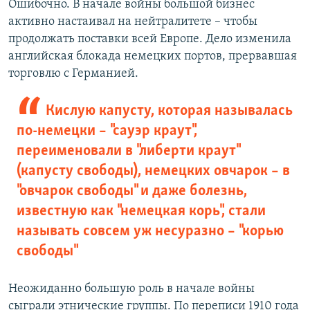
Ошибочно. В начале войны большой бизнес
активно настаивал на нейтралитете – чтобы
продолжать поставки всей Европе. Дело изменила
английская блокада немецких портов, прервавшая
торговлю с Германией.
Кислую капусту, которая называлась
по-немецки – "сауэр краут",
переименовали в "либерти краут"
(капусту свободы), немецких овчарок – в
"овчарок свободы" и даже болезнь,
известную как "немецкая корь", стали
называть совсем уж несуразно – "корью
свободы"
Неожиданно большую роль в начале войны
сыграли этнические группы. По переписи 1910 года