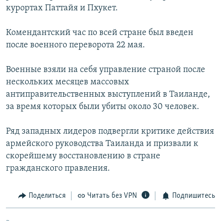
курортах Паттайя и Пхукет.
РАСПИСАНИЕ ВЕЩАНИЯ
ПОДПИШИТЕСЬ НА РАССЫЛКУ
Комендантский час по всей стране был введен
после военного переворота 22 мая.
СОЦИАЛЬНЫЕ СЕТИ
Военные взяли на себя управление страной после
нескольких месяцев массовых
антиправительственных выступлений в Таиланде,
за время которых были убиты около 30 человек.
Все сайты РСЕ/РС
Ряд западных лидеров подвергли критике действия
армейского руководства Таиланда и призвали к
скорейшему восстановлению в стране
гражданского правления.
Поделиться
Читать без VPN
Подпишитесь