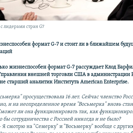
с лидерами стран G7
знеспособен формат G-7 и стоит ли в ближайшем буд
раций
лько жизнеспособен формат G-7 рассуждает Клод Барфи
Управления внешней торговли США в администрации 
не старший аналитик Института American Enterprise.
сьмерка" просуществовала 16 лет. Сейчас членство Рос
но, и на неопределенное время "Восьмерка" вновь ста
Сможет ли она функционировать так, как функциониров
то бы сотрудничества с Россией никогда и не было?
– Я смотрю на "Семерку" и "Восьмерку" вообще с други