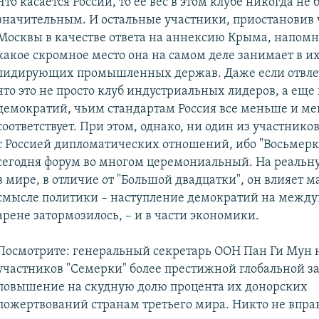
Что касается России, то ее вес в этом клубе никогда не 
значительным. И остальные участники, приостановив 
Москвы в качестве ответа на аннексию Крыма, напомн
какое скромное место она на самом деле занимает в их
лидирующих промышленных держав. Даже если отвлечь
что это не просто клуб индустриальных лидеров, а еще
демократий, чьим стандартам Россия все меньше и м
соответствует. При этом, однако, ни один из участнико
с Россией дипломатических отношений, ибо "Восьмерка
сегодня форум во многом церемониальный. На реальн
в мире, в отличие от "Большой двадцатки", он влияет ма
смысле политики – наступление демократий на межд
арене затормозилось, – и в части экономики.
Посмотрите: генеральный секретарь ООН Пан Ги Мун 
участников "Семерки" более престижной глобальной з
повышение на скудную долю процента их донорских
пожертвований странам третьего мира. Никто не впра