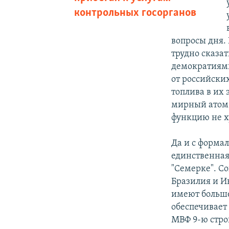
контрольных госорганов
вопросы дня.
трудно сказа
демократиями
от российски
топлива в их
мирный атом.
функцию не х
Да и с формал
единственная
"Семерке". С
Бразилия и Ин
имеют больше 
обеспечивает
МВФ 9-ю строк