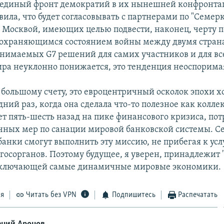
 единый фронт демократий в их нынешней конфронта
вила, что будет согласовывать с партнерами по "Семер
с Москвой, имеющих целью подвести, наконец, черту п
сохраняющимся состоянием войны между двумя стран
нимаемых G7 решений для самих участников и для вс
ира неуклонно понижается, это тенденция неоспорима
о большому счету, это евроцентричный осколок эпохи 
дний раз, когда она сделала что-то полезное как колл
лет пять-шесть назад на пике финансового кризиса, по
чных мер по санации мировой банковской системы. Се
банки смогут выполнить эту миссию, не прибегая к ус
госорганов. Поэтому будущее, я уверен, принадлежит
 включающей самые динамичные мировые экономики.
ся
Читать без VPN
Подпишитесь
Распечатать