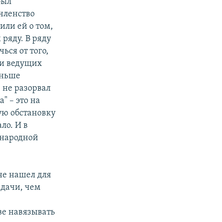
был
членство
или ей о том,
 ряду. В ряду
ся от того,
 и ведущих
еньше
в не разорвал
" – это на
ую обстановку
ло. И в
ународной
не нашел для
адачи, чем
ве навязывать