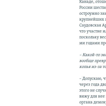
Канаде, отош
России шестая
остроумно за
крупнейших м
Саудовская Ар
что участие и
поскольку ве
ми годами пр
– Какой-то эк
вообще превра
копья из-за т
– Допускаю, 
через года дв
этого не случ
вижу для нее
органа демок