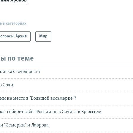
ений Аронов
е в категориях
опросы. Архив
Мир
ы по теме
оисках точек роста
о Сочи
ии не место в "Большой восьмерке"?
а" соберется без России не в Сочи, а в Брюсселе
и "Семерки" и Лаврова