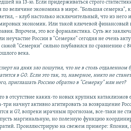
едшей на 13-ю. Если придерживаться строго статистики
 по величине экономика в мире. "Большая семерка", к
метил, – клуб настолько исключительный, что из него 
ировых экономик. Или такой ключевой финансовый и
авия. Впрочем, это все формалистика. Суть же заключа
ли неучастие России в "Семерке" сегодня не очень акту
с самой "Семерки" сильно поубавился по сравнению с 8
ошлого века.
сперт на днях зло пошутил, что не в столь отдаленном
тится в G0. Если это так, то, наверное, никто не стане
ого, приглашать Россию обратно в "Семерку" или нет?
что в отсутствие каких-то новых крупных катаклизмов
а-три начнут активно агитировать за возвращение Рос
ится и G7, вопреки мрачным прогнозам, все-таки не ста
 пусть маргинальную, но полезную функцию координ
ратий. Проиллюстрирую на свежем примере: Япония, 