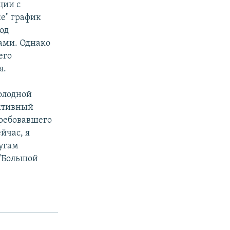
ции с
ке" график
од
ами. Однако
его
я.
холодной
ективный
требовавшего
йчас, я
лугам
 "Большой