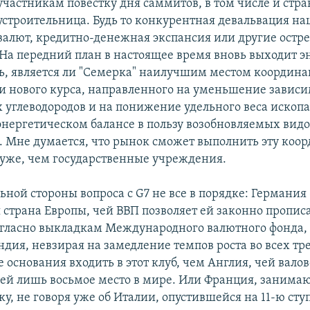
участникам повестку дня саммитов, в том числе и стра
устроительница. Будь то конкурентная девальвация н
валют, кредитно-денежная экспансия или другие ост
 На передний план в настоящее время вновь выходит э
ть, является ли "Семерка" наилучшим местом координ
 нового курса, направленного на уменьшение завис
х углеводородов и на понижение удельного веса ископ
 энергетическом балансе в пользу возобновляемых видо
 Мне думается, что рынок сможет выполнить эту ко
уже, чем государственные учреждения.
ьной стороны вопроса с G7 не все в порядке: Германия 
 страна Европы, чей ВВП позволяет ей законно прописа
огласно выкладкам Международного валютного фонда,
дия, невзирая на замедление темпов роста во всех тре
основания входить в этот клуб, чем Англия, чей вало
 ей лишь восьмое место в мире. Или Франция, занима
у, не говоря уже об Италии, опустившейся на 11-ю сту