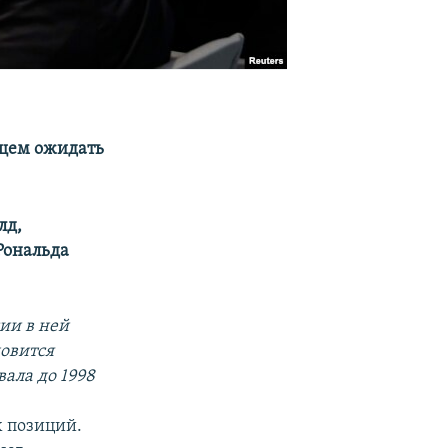
ущем ожидать
лд,
Рональда
сии в ней
новится
ала до 1998
х позиций.