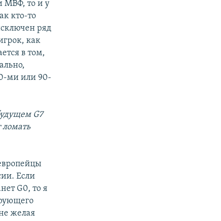
 МВФ, то и у
ак кто-то
исключен ряд
грок, как
ется в том,
ально,
0-ми или 90-
 будущем G7
т ломать
 европейцы
сии. Если
нет G0, то я
ирующего
не желая