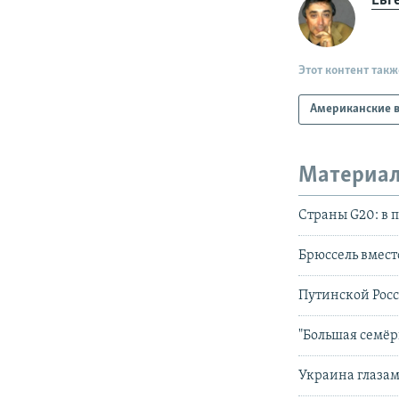
Евг
Этот контент такж
Американские в
Материал
Страны G20: в п
Брюссель вмест
Путинской Росс
"Большая семёрк
Украина глазам