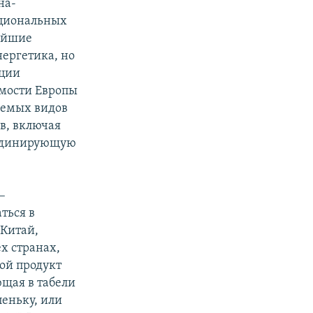
на-
ациональных
рейшие
нергетика, но
ации
имости Европы
аемых видов
в, включая
ординирующую
–
ться в
 Китай,
х странах,
вой продукт
ющая в табели
пеньку, или