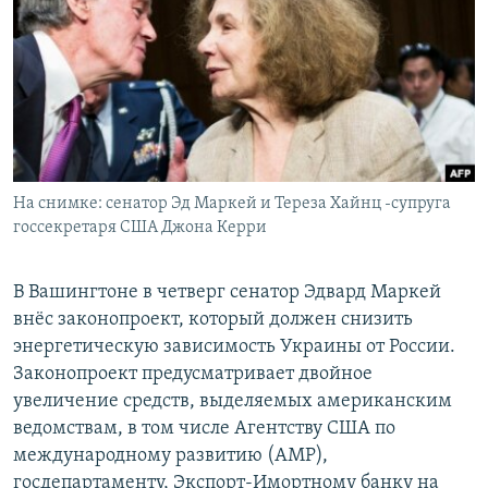
РАСПИСАНИЕ ВЕЩАНИЯ
ПОДПИШИТЕСЬ НА РАССЫЛКУ
СОЦИАЛЬНЫЕ СЕТИ
На снимке: сенатор Эд Маркей и Тереза Хайнц -супруга
госсекретаря США Джона Керри
Все сайты РСЕ/РС
В Вашингтоне в четверг сенатор Эдвард Маркей
внёс законопроект, который должен снизить
энергетическую зависимость Украины от России.
Законопроект предусматривает двойное
увеличение средств, выделяемых американским
ведомствам, в том числе Агентству США по
международному развитию (АМР),
госдепартаменту, Экспорт-Имортному банку на