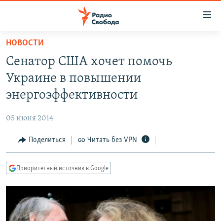
Ссылки
для
упрощенного
НОВОСТИ
ПРОГРАММЫ
доступа
Сенатор США хочет помочь
ПОДКАСТЫ
Вернуться
Украине в повышении
к
АВТОРСКИЕ ПРОЕКТЫ
энергоэффективности
основному
ЦИТАТЫ СВОБОДЫ
содержанию
05 июня 2014
Вернутся
МНЕНИЯ
к
Поделиться
Читать без VPN
КУЛЬТУРА
главной
навигации
IDEL.РЕАЛИИ
Приоритетный источник в Google
Вернутся
КАВКАЗ.РЕАЛИИ
к
СЕВЕР.РЕАЛИИ
поиску
СИБИРЬ.РЕАЛИИ