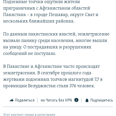
Подземные толчки ощутили жители
РАСПИСАНИЕ ВЕЩАНИЯ
приграничных с Афганистаном областей
ПОДПИШИТЕСЬ НА РАССЫЛКУ
Пакистана – в городе Пешавар, округе Сват и
нескольких ближайших районах.
СОЦИАЛЬНЫЕ СЕТИ
По данным пакистанских властей, землетрясение
вызвало панику среди населения, многие вышли
на улицу. О пострадавших и разрушениях
сообщений не поступало.
Все сайты РСЕ/РС
В Пакистане и Афганистане часто происходят
землетрясения. В сентябре прошлого года
жертвами подземных толчков магнитудой 7,7 в
провинции Белуджистан стали 376 человек.
Поделиться
Читать без VPN
Подпишитесь
Этот контент также в категориях