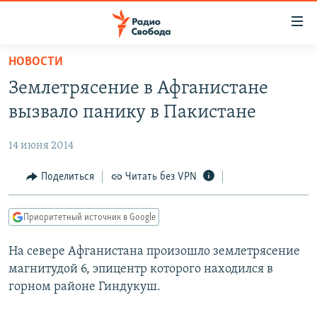
Ссылки
для
упрощенного
НОВОСТИ
ПРОГРАММЫ
доступа
Землетрясение в Афганистане
ПОДКАСТЫ
Вернуться
вызвало панику в Пакистане
к
АВТОРСКИЕ ПРОЕКТЫ
основному
14 июня 2014
ЦИТАТЫ СВОБОДЫ
содержанию
Вернутся
МНЕНИЯ
Поделиться
Читать без VPN
к
КУЛЬТУРА
главной
Приоритетный источник в Google
навигации
IDEL.РЕАЛИИ
Вернутся
На севере Афганистана произошло землетрясение
КАВКАЗ.РЕАЛИИ
к
магнитудой 6, эпицентр которого находился в
СЕВЕР.РЕАЛИИ
поиску
горном районе Гиндукуш.
СИБИРЬ.РЕАЛИИ