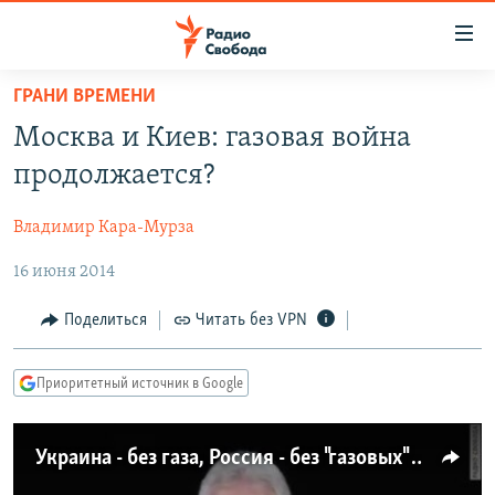
Ссылки
для
упрощенного
ГРАНИ ВРЕМЕНИ
ПРОГРАММЫ
доступа
Москва и Киев: газовая война
ПОДКАСТЫ
Вернуться
продолжается?
к
АВТОРСКИЕ ПРОЕКТЫ
основному
Владимир Кара-Мурза
ЦИТАТЫ СВОБОДЫ
содержанию
Вернутся
16 июня 2014
МНЕНИЯ
к
КУЛЬТУРА
Поделиться
Читать без VPN
главной
навигации
IDEL.РЕАЛИИ
Вернутся
Приоритетный источник в Google
КАВКАЗ.РЕАЛИИ
к
СЕВЕР.РЕАЛИИ
поиску
Украина - без газа, Россия - без "газовых" денег: кому хуже?
СИБИРЬ.РЕАЛИИ