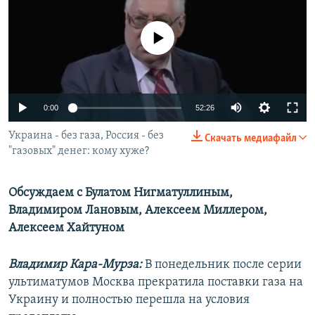
РАСПИСАНИЕ ВЕЩАНИЯ
ПОДПИШИТЕСЬ НА РАССЫЛКУ
No media source currently available
СОЦИАЛЬНЫЕ СЕТИ
0:00
52:26
Украина - без газа, Россия - без
Скачать медиафайл
"газовых" денег: кому хуже?
Все сайты РСЕ/РС
Обсуждаем с Булатом Нигматуллиным,
Владимиром Лановым, Алексеем Миллером,
Алексеем Хайтуном
Владимир Кара-Мурза:
В понедельник после серии
ультиматумов Москва прекратила поставки газа на
Украину и полностью перешла на условия