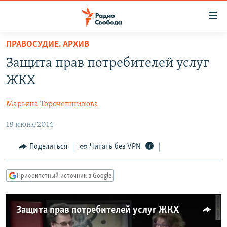
Ссылки
для
упрощенного
ПРАВОСУДИЕ. АРХИВ
ПРОГРАММЫ
доступа
Защита прав потребителей услуг
ПОДКАСТЫ
Вернуться
ЖКХ
к
АВТОРСКИЕ ПРОЕКТЫ
основному
Марьяна Торочешникова
ЦИТАТЫ СВОБОДЫ
содержанию
Вернутся
18 июня 2014
МНЕНИЯ
к
КУЛЬТУРА
Поделиться
Читать без VPN
главной
навигации
IDEL.РЕАЛИИ
Вернутся
Приоритетный источник в Google
КАВКАЗ.РЕАЛИИ
к
СЕВЕР.РЕАЛИИ
поиску
Защита прав потребителей услуг ЖКХ
СИБИРЬ.РЕАЛИИ