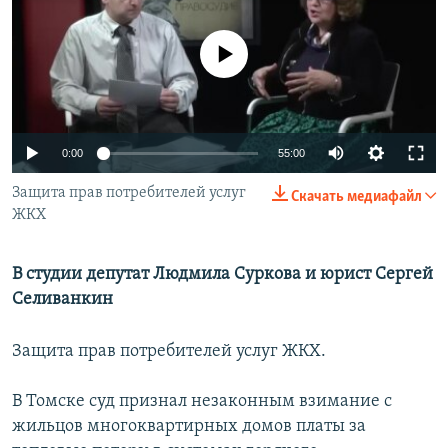
РАСПИСАНИЕ ВЕЩАНИЯ
ПОДПИШИТЕСЬ НА РАССЫЛКУ
No media source currently available
СОЦИАЛЬНЫЕ СЕТИ
0:00
55:00
Защита прав потребителей услуг
Скачать медиафайл
ЖКХ
Все сайты РСЕ/РС
В студии депутат Людмила Суркова и юрист Сергей
Селиванкин
Защита прав потребителей услуг ЖКХ.
В Томске суд признал незаконным взимание с
жильцов многоквартирных домов платы за