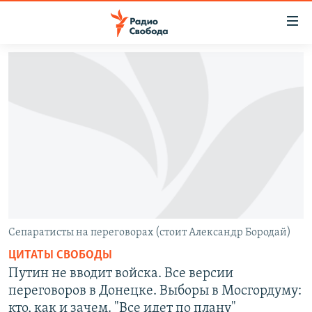
Ссылки
для
упрощенного
ПРОГРАММЫ
доступа
ПОДКАСТЫ
Вернуться
к
АВТОРСКИЕ ПРОЕКТЫ
основному
ЦИТАТЫ СВОБОДЫ
содержанию
Вернутся
МНЕНИЯ
к
КУЛЬТУРА
главной
навигации
IDEL.РЕАЛИИ
Сепаратисты на переговорах (стоит Александр Бородай)
Вернутся
КАВКАЗ.РЕАЛИИ
ЦИТАТЫ СВОБОДЫ
к
Путин не вводит войска. Все версии
СЕВЕР.РЕАЛИИ
поиску
переговоров в Донецке. Выборы в Мосгордуму:
СИБИРЬ.РЕАЛИИ
кто, как и зачем. "Все идет по плану"