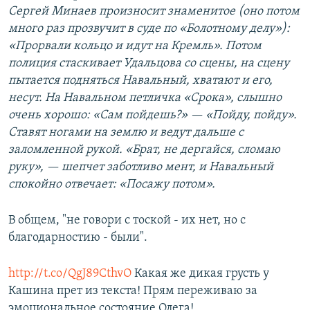
Сергей Минаев произносит знаменитое (оно потом
много раз прозвучит в суде по «Болотному делу»):
«Прорвали кольцо и идут на Кремль». Потом
полиция стаскивает Удальцова со сцены, на сцену
пытается подняться Навальный, хватают и его,
несут. На Навальном петличка «Срока», слышно
очень хорошо: «Сам пойдешь?» — «Пойду, пойду».
Ставят ногами на землю и ведут дальше с
заломленной рукой. «Брат, не дергайся, сломаю
руку», — шепчет заботливо мент, и Навальный
спокойно отвечает: «Посажу потом».
В общем, "не говори с тоской - их нет, но с
благодарностию - были".
http://t.co/QgJ89CthvO
Какая же дикая грусть у
Кашина прет из текста! Прям переживаю за
эмоциональное состояние Олега!