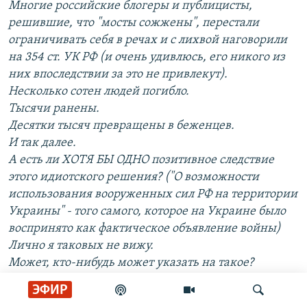
Многие российские блогеры и публицисты,
решившие, что "мосты сожжены", перестали
ограничивать себя в речах и с лихвой наговорили
на 354 ст. УК РФ (и очень удивлюсь, его никого из
них впоследствии за это не привлекут).
Несколько сотен людей погибло.
Тысячи ранены.
Десятки тысяч превращены в беженцев.
И так далее.
А есть ли ХОТЯ БЫ ОДНО позитивное следствие
этого идиотского решения? ("О возможности
использования вооруженных сил РФ на территории
Украины" - того самого, которое на Украине было
воспринято как фактическое объявление войны)
Лично я таковых не вижу.
Может, кто-нибудь может указать на такое?
ЭФИР
В комментариях предполагают, что решение было