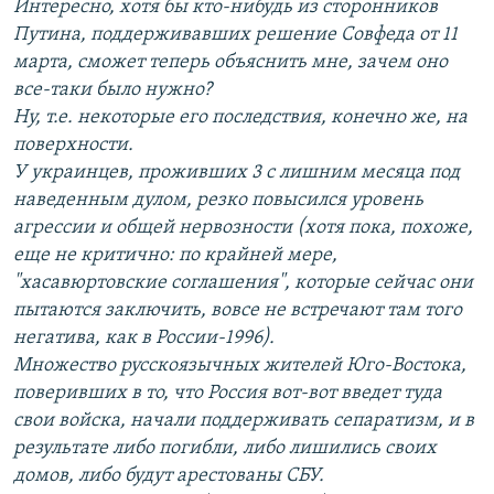
Интересно, хотя бы кто-нибудь из сторонников
Путина, поддерживавших решение Совфеда от 11
марта, сможет теперь объяснить мне, зачем оно
все-таки было нужно?
Ну, т.е. некоторые его последствия, конечно же, на
поверхности.
У украинцев, проживших 3 с лишним месяца под
наведенным дулом, резко повысился уровень
агрессии и общей нервозности (хотя пока, похоже,
еще не критично: по крайней мере,
"хасавюртовские соглашения", которые сейчас они
пытаются заключить, вовсе не встречают там того
негатива, как в России-1996).
Множество русскоязычных жителей Юго-Востока,
поверивших в то, что Россия вот-вот введет туда
свои войска, начали поддерживать сепаратизм, и в
результате либо погибли, либо лишились своих
домов, либо будут арестованы СБУ.