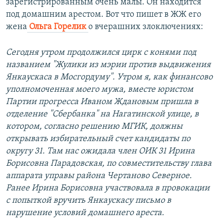
зарегистрированным очень малы. Он находится
под домашним арестом. Вот что пишет в ЖЖ его
жена
Ольга Горелик
о вчерашних злоключениях:
Сегодня утром продолжился цирк с конями под
названием "Жулики из мэрии против выдвижения
Янкаускаса в Мосгордуму". Утром я, как финансово
уполномоченная моего мужа, вместе юристом
Партии прогресса Иваном Ждановым пришла в
отделение "Сбербанка" на Нагатинской улице, в
котором, согласно решению МГИК, должны
открывать избирательный счет кандидаты по
округу 31. Там нас ожидала член ОИК 31 Ирина
Борисовна Парадовская, по совместительству глава
аппарата управы района Чертаново Северное.
Ранее Ирина Борисовна участвовала в провокации
с попыткой вручить Янкаускасу письмо в
нарушение условий домашнего ареста.