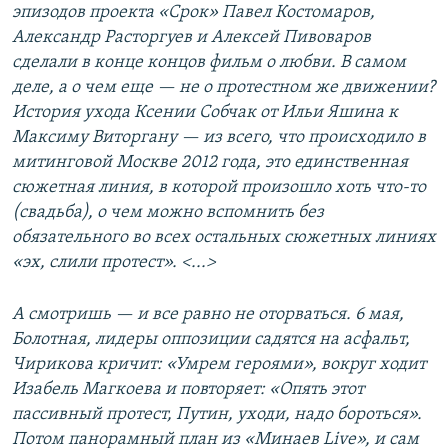
эпизодов проекта «Срок» Павел Костомаров,
Александр Расторгуев и Алексей Пивоваров
сделали в конце концов фильм о любви. В самом
деле, а о чем еще — не о протестном же движении?
История ухода Ксении Собчак от Ильи Яшина к
Максиму Виторгану — из всего, что происходило в
митинговой Москве 2012 года, это единственная
сюжетная линия, в которой произошло хоть что-то
(свадьба), о чем можно вспомнить без
обязательного во всех остальных сюжетных линиях
«эх, слили протест». <...>
А смотришь — и все равно не оторваться. 6 мая,
Болотная, лидеры оппозиции садятся на асфальт,
Чирикова кричит: «Умрем героями», вокруг ходит
Изабель Магкоева и повторяет: «Опять этот
пассивный протест, Путин, уходи, надо бороться».
Потом панорамный план из «Минаев Live», и сам