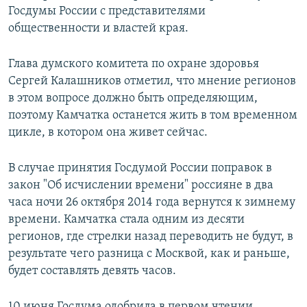
Госдумы России с представителями
РАСПИСАНИЕ ВЕЩАНИЯ
общественности и властей края.
ПОДПИШИТЕСЬ НА РАССЫЛКУ
Глава думского комитета по охране здоровья
СОЦИАЛЬНЫЕ СЕТИ
Сергей Калашников отметил, что мнение регионов
в этом вопросе должно быть определяющим,
поэтому Камчатка останется жить в том временном
цикле, в котором она живет сейчас.
Все сайты РСЕ/РС
В случае принятия Госдумой России поправок в
закон "Об исчислении времени" россияне в два
часа ночи 26 октября 2014 года вернутся к зимнему
времени. Камчатка стала одним из десяти
регионов, где стрелки назад переводить не будут, в
результате чего разница с Москвой, как и раньше,
будет составлять девять часов.
10 июня Госдума одобрила в первом чтении