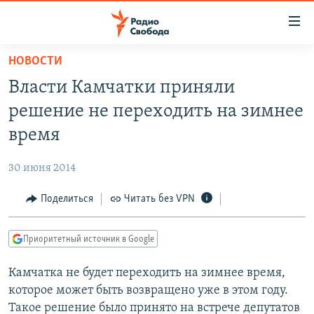
Ссылки
для
упрощенного
НОВОСТИ
ПРОГРАММЫ
доступа
Власти Камчатки приняли
ПОДКАСТЫ
Вернуться
решение не переходить на зимнее
к
АВТОРСКИЕ ПРОЕКТЫ
время
основному
ЦИТАТЫ СВОБОДЫ
содержанию
30 июня 2014
Вернутся
МНЕНИЯ
к
Поделиться
Читать без VPN
КУЛЬТУРА
главной
навигации
IDEL.РЕАЛИИ
Приоритетный источник в Google
Вернутся
КАВКАЗ.РЕАЛИИ
к
Камчатка не будет переходить на зимнее время,
СЕВЕР.РЕАЛИИ
поиску
которое может быть возвращено уже в этом году.
СИБИРЬ.РЕАЛИИ
Такое решение было принято на встрече депутатов