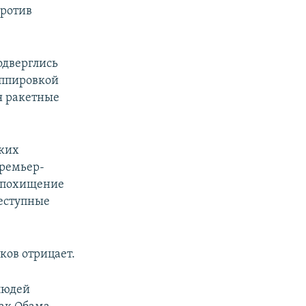
против
одверглись
уппировкой
я ракетные
ских
премьер-
х похищение
реступные
ков отрицает.
людей