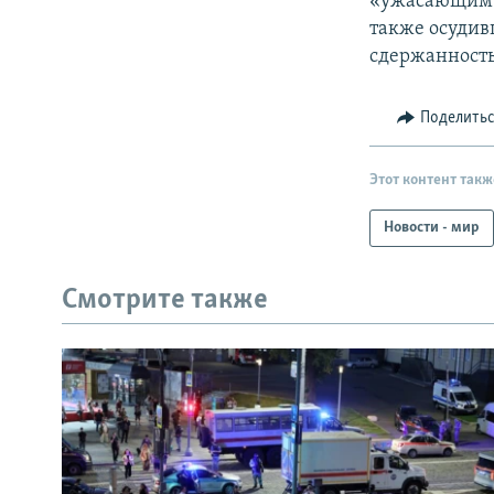
«ужасающим а
также осудив
сдержанность
Поделить
Этот контент такж
Новости - мир
Смотрите также