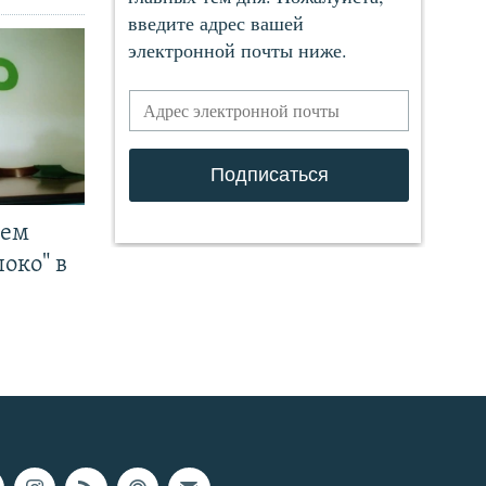
чем
око" в