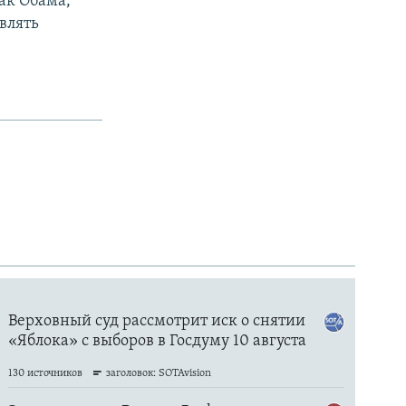
ак Обама,
влять