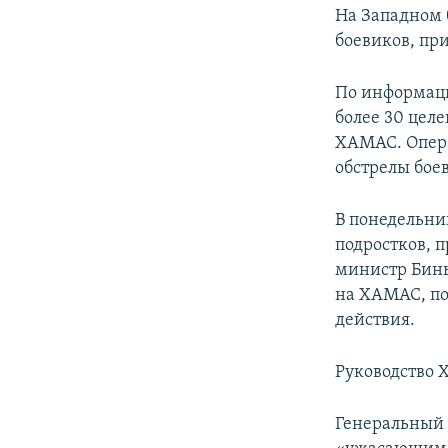
РАСПИСАНИЕ ВЕЩАНИЯ
На Западном 
ПОДПИШИТЕСЬ НА РАССЫЛКУ
боевиков, пр
По информаци
более 30 цел
ХАМАС. Опера
обстрелы бое
В понедельник
подростков, 
министр Бинь
на ХАМАС, по
действия.
Руководство 
Генеральный 