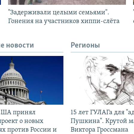
"Задерживали целыми семьями".
Гонения на участников хиппи-слёта
е новости
Регионы
США принял
15 лет ГУЛАГа для "а
проект о новых
Пушкина". Крутой 
ях против России и
Виктора Гроссмана