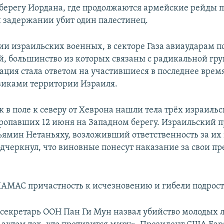
берегу Иордана, где продолжаются армейские рейды 
и задержании убит один палестинец.
и израильских военных, в секторе Газа авиаударам п
ей, большинство из которых связаны с радикальной гр
ция стала ответом на участившиеся в последнее врем
виками территории Израиля.
 в поле к северу от Хеврона нашли тела трёх израиль
пропавших 12 июня на Западном берегу. Израильский 
ямин Нетаньяху, возложивший ответственность за и
дчеркнул, что виновные понесут наказание за свои п
ХАМАС причастность к исчезновению и гибели подрост
секретарь ООН Пан Ги Мун назвал убийство молодых 