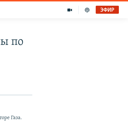
ЭФИР
ры по
оре Газа.