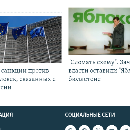
"Сломать схему". За
л санкции против
власти оставили "Ябл
ловек, связанных с
бюллетене
ссии
АЦИЯ
СОЦИАЛЬНЫЕ СЕТИ
ь