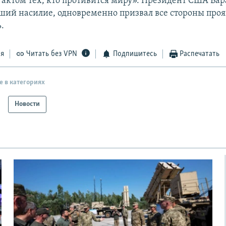
ктом тех, кто противится миру». Президент США Бар
ший насилие, одновременно призвал все стороны проя
.
ся
Читать без VPN
Подпишитесь
Распечатать
е в категориях
Новости