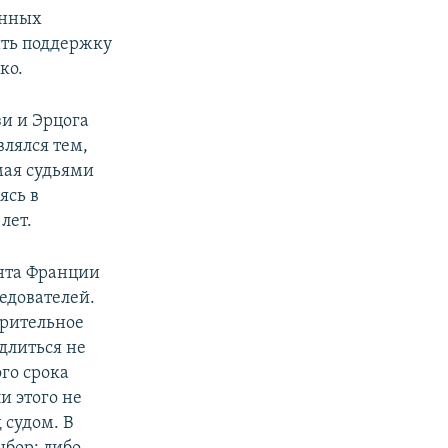
онных
ить поддержку
ко.
зи и Эрцога
влялся тем,
мая судьями
ясь в
лет.
нта Франции
едователей.
арительное
длиться не
ого срока
и этого не
 судом. В