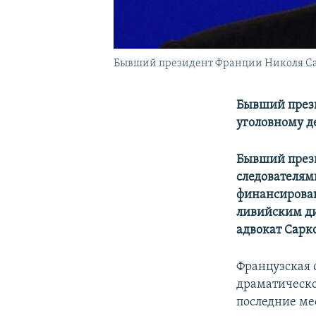
Бывший президент Франции Николя С
Бывший прези
уголовному д
Бывший през
следователям
финансирован
ливийским д
адвокат Сарк
Французская 
драматическо
последние ме