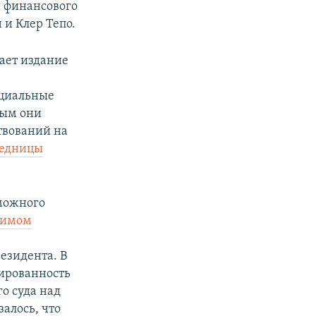
и финансового
и Клер Тепо.
щает издание
нциальные
рым они
ртвований на
ледницы
зможного
жимом
езидента. В
ированность
го суда над
алось, что