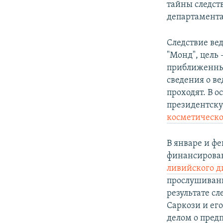
тайны следст
департамента
Следствие ве
"Монд", цель 
приближенным
сведения о в
проходят. В о
президентску
косметическо
В январе и фе
финансиров
ливийского 
прослушивани
результате с
Саркози и его
делом о пред