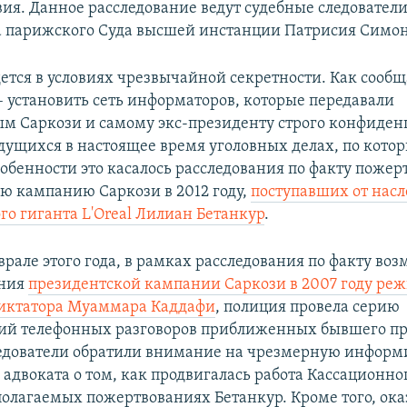
вия. Данное расследование ведут судебные следовател
 парижского Суда высшей инстанции Патрисия Симон 
дется в условиях чрезвычайной секретности. Как сооб
– установить сеть информаторов, которые передавали
 Саркози и самому экс-президенту строго конфиде
едущихся в настоящее время уголовных делах, по кото
собенности это касалось расследования по факту поже
ю кампанию Саркози в 2012 году,
поступавших от нас
го гиганта L'Oreal Лилиан Бетанкур
.
врале этого года, в рамках расследования по факту во
ания
президентской кампании Саркози в 2007 году ре
диктатора Муаммара Каддафи
, полиция провела серию
й телефонных разговоров приближенных бывшего пр
ледователи обратили внимание на чрезмерную информ
 адвоката о том, как продвигалась работа Кассационно
полагаемых пожертвованиях Бетанкур. Кроме того, оказ