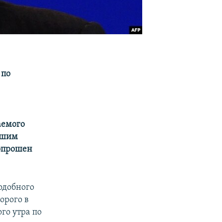
 по
аемого
вшим
опрошен
одобного
орого в
го утра по