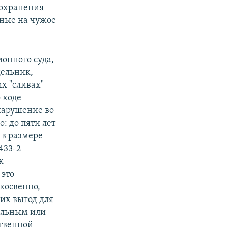
сохранения
нные на чужое
онного суда,
дельник,
х "сливах"
 ходе
нарушение во
: до пяти лет
 в размере
433-2
к
 это
косвенно,
их выгод для
еальным или
ственной