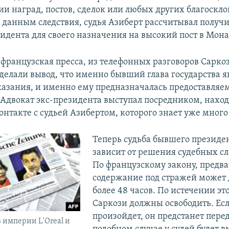
и наград, постов, сделок или любых других благоскл
 данным следствия, судья Азиберт рассчитывал получ
идента для своего назначения на высокий пост в Мона
 французская пресса, из телефонных разговоров Сарко
делали вывод, что именно бывший глава государства я
указания, и именно ему предназначалась предоставляе
Адвокат экс-президента выступал посредником, наход
нтакте с судьей Азибертом, которого знает уже много 
Теперь судьба бывшего президе
зависит от решения судебных сл
По французскому закону, предв
содержание под стражей может 
более 48 часов. По истечении эт
Саркози должны освободить. Есл
произойдет, он предстанет перед
 империи L'Oreal и