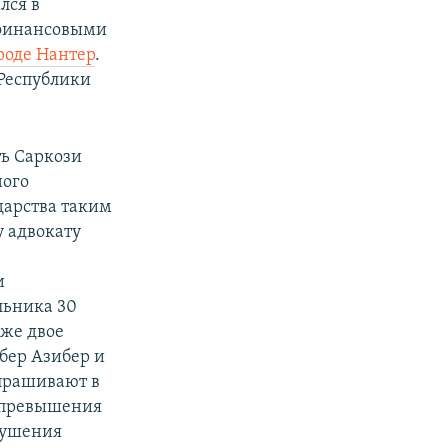
лся в
 финансовыми
роде Нантер
.
 Республики
ь Саркози
ного
дарства таким
у адвокату
и
льника 30
кже двое
бер Азибер и
опрашивают в
у превышения
рушения