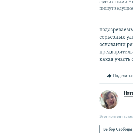
связи с ними Н
пишут ведущие
подозреваемы
серьезных ули
основании ре
предварительн
какая участь
Поделить
Нат
Этот контент такж
Выбор Свободы