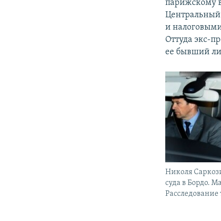
парижскому в
Центральный 
и налоговым
Оттуда экс-п
ее бывший ли
Николя Саркоз
суда в Бордо. Ма
Расследование 