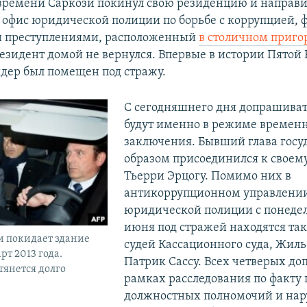
ремени Саркози покинул свою резиденцию и направи
офис юридической полиции по борьбе с коррупцией,
и преступлениями, расположенный
в столичном приго
резидент домой не вернулся. Впервые в истории Пятой
дер был помещен под стражу.
С сегодняшнего дня допрашиват
будут именно в режиме времен
заключения. Бывший глава госу
образом присоединился к своем
Тьерри Эрцогу. Помимо них в
антикоррупционном управлени
юридической полиции с понеде
июня под стражей находятся та
и покидает здание
судей Кассационного суда, Жиль
рт 2013 года.
Патрик Сассу. Всех четверых д
тянется долго
рамках расследования по факт
должностных полномочий и на