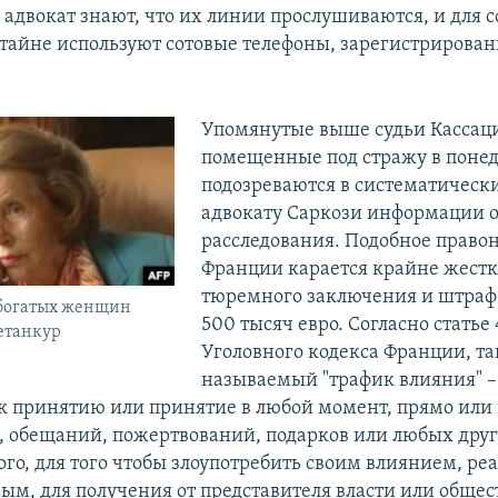
о адвокат знают, что их линии прослушиваются, и для 
в тайне используют сотовые телефоны, зарегистрирова
Упомянутые выше судьи Кассаци
помещенные под стражу в поне
подозреваются в систематически
адвокату Саркози информации о
расследования. Подобное право
Франции карается крайне жестко
тюремного заключения и штраф
 богатых женщин
500 тысяч евро. Согласно статье 
етанкур
Уголовного кодекса Франции, та
называемый "трафик влияния" –
к принятию или принятие в любой момент, прямо или 
 обещаний, пожертвований, подарков или любых друг
ого, для того чтобы злоупотребить своим влиянием, р
ым, для получения от представителя власти или обще