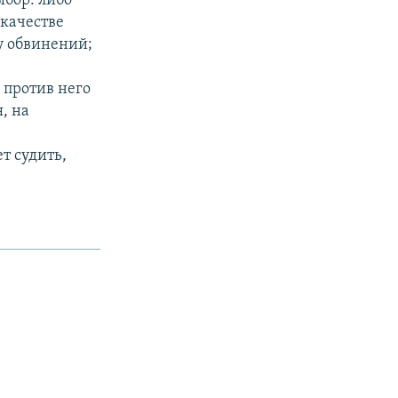
ыбор: либо
 качестве
у обвинений;
 против него
, на
т судить,