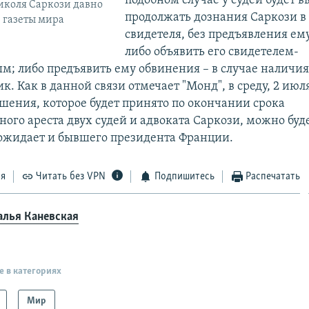
подобном случае у судей будет в
иколя Саркози давно
продолжать дознания Саркози в
 газеты мира
свидетеля, без предъявления ем
либо объявить его свидетелем-
м; либо предъявить ему обвинения – в случае наличия
к. Как в данной связи отмечает "Монд", в среду, 2 июля
шения, которое будет принято по окончании срока
ого ареста двух судей и адвоката Саркози, можно буде
 ожидает и бывшего президента Франции.
ся
Читать без VPN
Подпишитесь
Распечатать
алья Каневская
е в категориях
Мир