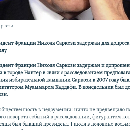
аркози
дент Франции Николя Саркози задержан для допроса
елу
идент Франции Николя Саркози задержан и допрошен
и в городе Нантер в связи с расследованием предполаг
ия избирательной кампании Саркози в 2007 году бы
иктатором Муаммаром Каддафи. В понедельник был д
ози.
общественность в недоумении: ничто не предвещало п
го поворота событий в расследовании, фигурантом кот
сяцы был бывший президент. 1 июля в половине восьмо