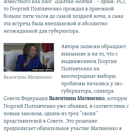
известного как блог "Шалтай-Болтай". – прим. РС)
,
то Георгий Полтавченко прождал в приемной
больше пяти часов до самой поздней ночи, а сама
эта встреча была внеплановой и абсолютно
неожиданной для губернатора.
Авторы записки обращают
внимание и на то, что с
выдвижением Георгия
Полтавченко на
внеочередные выборы
Валентина Матвиенко
проблемы начались у экс-
губернатора, спикера
Совета Федерации
Валентины Матвиенко
, которую
Георгий Полтавченко уже объявил, в соответствии с
новым законом, одним из трех "своих"
представителей в Совете. Это решение
предполагает обязательное участие Матвиенко в