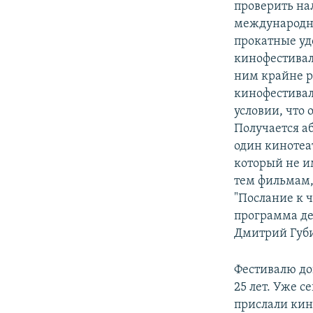
проверить на
международно
прокатные уд
кинофестивал
ним крайне р
кинофестивал
условии, что 
Получается а
один кинотеа
который не и
тем фильмам,
"Послание к ч
программа дет
Дмитрий Губ
Фестивалю до
25 лет. Уже с
прислали кин