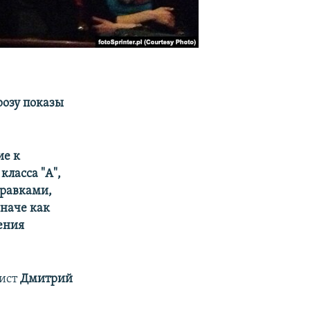
розу показы
ие к
класса "А",
правками,
иначе как
ения
лист
Дмитрий