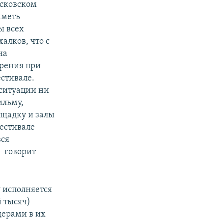
осковском
иметь
ы всех
алков, что с
на
ерения при
естивале.
 ситуации ни
ильму,
ощадку и залы
естивале
вся
– говорит
у исполняется
й тысяч)
дерами в их