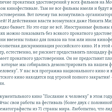
личие прокатных удостоверений у всех фильмов на М
м кинофестивале. Там не все фильмы имели и будут 
остоверения. Вот почему так возмутились организатор
ей! И действиями власти возмутился даже Никита Мих
едко бывает. Но это еще не всё. Иностранные фильмы 
ях можно показывать без всякого прокатного удостов
они ввезены только для показа на том или ином киноф
бсолютная дискриминация российского кино. И в этой
тр, естественно, не рискнет предоставлять площадку ф
меет прокатного удостоверения. Он не предоставит пл
 которые мы собирались демонстрировать на нашем ф
еловеку". У нас вся программа национального кино и 
ского кино находятся под угрозой полного закрытия! 
ин.
кументального кино "Послание к человеку" в этом год
ейчас свои работы на фестиваль (более двух с половино
ематографисты из 71 страны мира. Любопытно, что ли