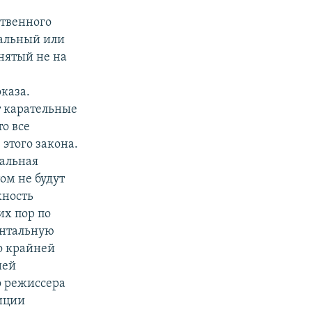
ственного
тальный или
нятый не на
оказа.
т карательные
то все
этого закона.
тальная
ом не будут
жность
их пор по
ентальную
по крайней
ией
о режиссера
лиции