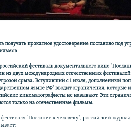
ь получать прокатное удостоверение поставило под уг
фильмов
оссийский фестиваль документального кино "Послан
дин из двух международных отечественных фестивалей 
 угрозой срыва. Вступивший с 1 июля, дополненный по
ударственном языке РФ" вводит ограничения, которые 
сийские кинематографисты не называют. Эти огранич
ются только на отечественные фильмы.
 фестиваля "Послание к человеку", российский журна
зывает: