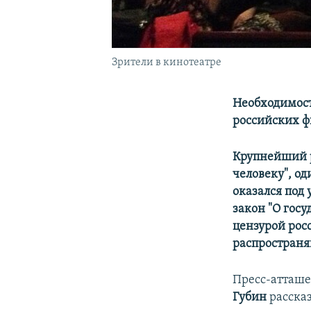
Зрители в кинотеатре
Необходимост
российских 
Крупнейший р
человеку", о
оказался под
закон "О гос
цензурой рос
распространя
Пресс-атташе
Губин
расска