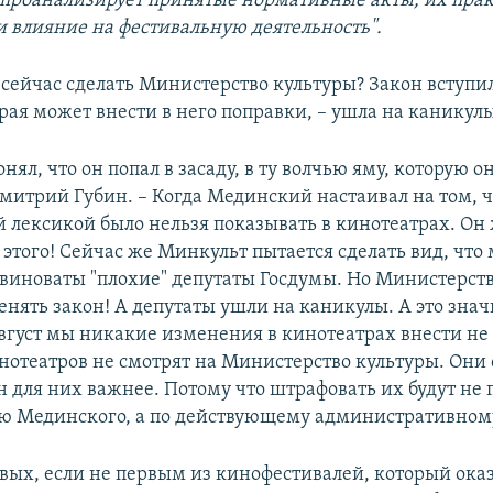
проанализирует принятые нормативные акты, их пра
 влияние на фестивальную деятельность".
сейчас сделать Министерство культуры? Закон вступил 
рая может внести в него поправки, – ушла на каникул
нял, что он попал в засаду, в ту волчью яму, которую он
митрий Губин. – Когда Мединский настаивал на том,
й лексикой было нельзя показывать в кинотеатрах. Он
этого! Сейчас же Минкульт пытается сделать вид, что
 виноваты "плохие" депутаты Госдумы. Но Министерст
нять закон! А депутаты ушли на каникулы. А это значи
август мы никакие изменения в кинотеатрах внести не
нотеатров не смотрят на Министерство культуры. Они 
н для них важнее. Потому что штрафовать их будут не 
 Мединского, а по действующему административному
вых, если не первым из кинофестивалей, который оказ