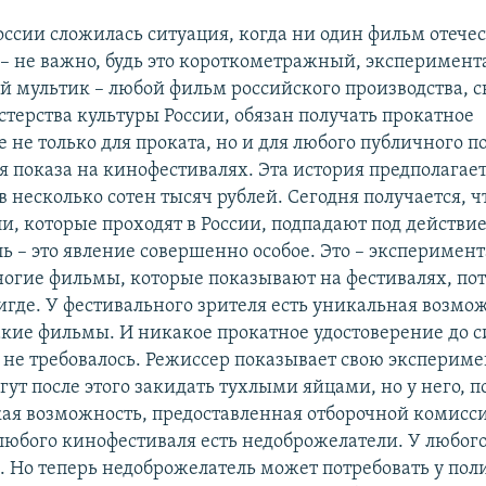
России сложилась ситуация, когда ни один фильм отече
 – не важно, будь это короткометражный, эксперимен
 мультик – любой фильм российского производства, с
терства культуры России, обязан получать прокатное
 не только для проката, но и для любого публичного п
я показа на кинофестивалях. Эта история предполагае
 несколько сотен тысяч рублей. Сегодня получается, ч
, которые проходят в России, подпадают под действие 
ь – это явление совершенно особое. Это – эксперимен
огие фильмы, которые показывают на фестивалях, пот
игде. У фестивального зрителя есть уникальная возмо
акие фильмы. И никакое прокатное удостоверение до с
 не требовалось. Режиссер показывает свою эксперим
огут после этого закидать тухлыми яйцами, но у него, 
акая возможность, предоставленная отборочной комисс
 любого кинофестиваля есть недоброжелатели. У любог
ь. Но теперь недоброжелатель может потребовать у по