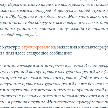
ему. Вероятно, никто из них не подозревает, что тотал
ами называется цензурой. А цензура в нашей стране 
(ст. 29). Надо им и это объяснить. Мне очень жаль, чт
место того, чтобы объединиться и выразить свое отно
иконституционным законам – ищут лазейки и спраши
 собой веревку...".
о культуры
отреагировало
на заявления кинематографи
тва появилось следующее сообщение:
 кинематографии министерства культуры России разд
сть ситуацией вокруг прокатных удостоверений для ф
ланируются для коммерческого проката. Действительн
 получение прокатных удостоверений на все без искл
министративная ответственность за нарушение этой н
ривести к резкому снижению некоммерческого киноп
дь – в регионах страны. Министерство культуры еще р