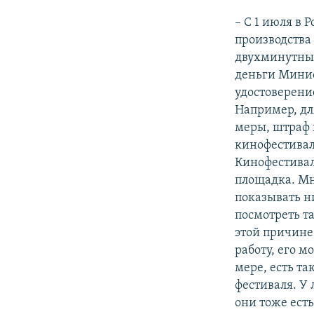
– С 1 июля в 
производства
двухминутный
деньги Минис
удостоверение
Например, дл
меры, штраф в
кинофестивали
Кинофестивал
площадка. Мн
показывать н
посмотреть т
этой причине
работу, его м
мере, есть т
фестиваля. У
они тоже ест