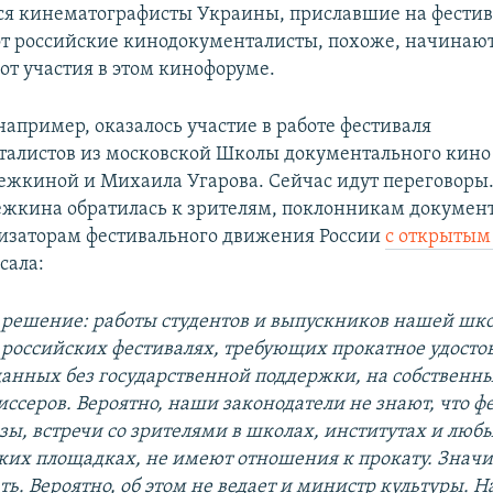
ся кинематографисты Украины, приславшие на фестив
от российские кинодокументалисты, похоже, начинаю
от участия в этом кинофоруме.
например, оказалось участие в работе фестиваля
алистов из московской Школы документального кино 
жкиной и Михаила Угарова. Сейчас идут переговоры
жкина обратилась к зрителям, поклонникам докумен
низаторам фестивального движения России
с открытым
сала:
решение: работы студентов и выпускников нашей шко
в российских фестивалях, требующих прокатное удосто
данных без государственной поддержки, на собственны
ссеров. Вероятно, наши законодатели не знают, что ф
зы, встречи со зрителями в школах, институтах и люб
их площадках, не имеют отношения к прокату. Значит
ть. Вероятно, об этом не ведает и министр культуры. Н