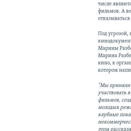
числе являют
фильмов. А в
отказываться 
Под угрозой, 
кинодокумент
Марины Разбе
Марина Разбе
кино, к орга
котором напи
"Мы приняли 
участвовать 
фильмов, соз
молодых режи
клубные пока
некоммерческ
этом рассказа