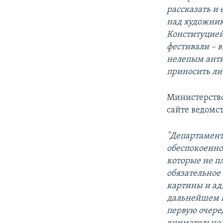
рассказать и 
над художник
Конституцией 
фестивали – в
нелепым ант
приносить ли с
Министерств
сайте ведомс
"Департамент
обеспокоенно
которые не п
обязательное
картины и ад
дальнейшем п
первую очере