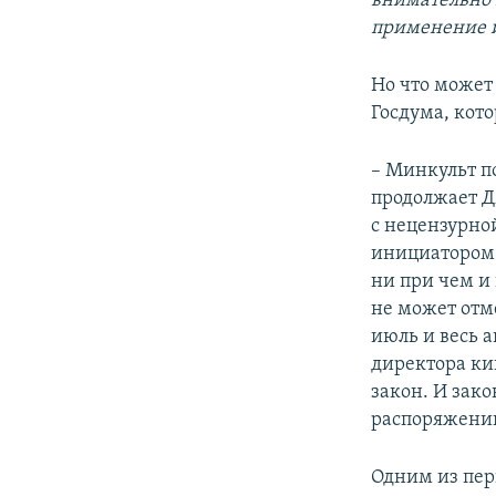
внимательно 
применение и
Но что может 
Госдума, кото
– Минкульт по
продолжает Д
с нецензурно
инициатором 
ни при чем и
не может отме
июль и весь 
директора ки
закон. И зако
распоряжению
Одним из пер