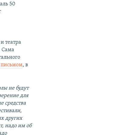
аль 50
т
и театра
. Сама
тального
 письмом
, в
лы не будут
верение для
е средства
естивали,
ых других
, надо им об
адо