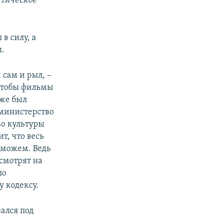
ктическое
в силу, а
ы.
 сам и рыл, –
 чтобы фильмы
 же был
 министерство
во культуры
т, что весь
 можем. Ведь
смотрят на
по
 кодексу.
ался под