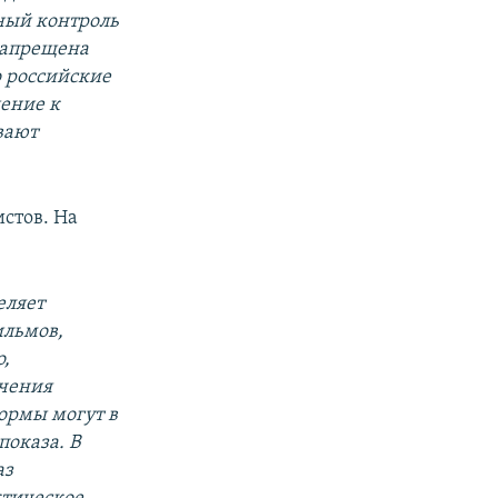
ьный контроль
запрещена
о российские
шение к
вают
стов. На
еляет
ильмов,
о,
ючения
ормы могут в
оказа. В
аз