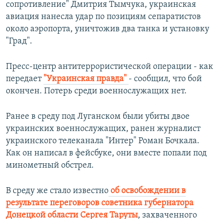
сопротивление" Дмитрия Тымчука, украинская
РАСПИСАНИЕ ВЕЩАНИЯ
авиация нанесла удар по позициям сепаратистов
ПОДПИШИТЕСЬ НА РАССЫЛКУ
около аэропорта, уничтожив два танка и установку
"Град".
СОЦИАЛЬНЫЕ СЕТИ
Пресс-центр антитеррористической операции - как
передает
"Украинская правда"
- сообщил, что бой
окончен. Потерь среди военнослужащих нет.
Ранее в среду под Луганском были убиты двое
Все сайты РСЕ/РС
украинских военнослужащих, ранен журналист
украинского телеканала "Интер" Роман Бочкала.
Как он написал в фейсбуке, они вместе попали под
минометный обстрел.
В среду же стало известно
об освобождении в
результате переговоров советника губернатора
Донецкой области Сергея Таруты
, захваченного