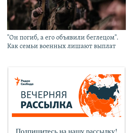
"Он погиб, а его объявили беглецом".
Как семьи военных лишают выплат