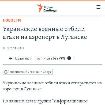
Ссылки
для
упрощенного
НОВОСТИ
ПРОГРАММЫ
доступа
Украинские военные отбили
ПОДКАСТЫ
Вернуться
атаки на аэропорт в Луганске
к
АВТОРСКИЕ ПРОЕКТЫ
основному
10 июля 2014
ЦИТАТЫ СВОБОДЫ
содержанию
Вернутся
МНЕНИЯ
Поделиться
Читать без VPN
к
КУЛЬТУРА
главной
Приоритетный источник в Google
навигации
IDEL.РЕАЛИИ
Вернутся
Украинские военные отбили атаки сепаратистов на
КАВКАЗ.РЕАЛИИ
к
аэропорт в Луганске.
СЕВЕР.РЕАЛИИ
поиску
СИБИРЬ.РЕАЛИИ
По данным главы группы "Информационное