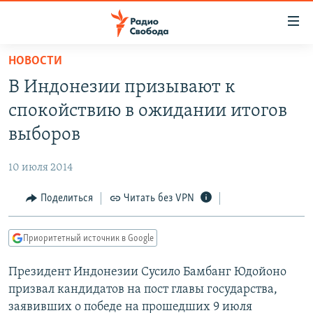
Ссылки
для
упрощенного
НОВОСТИ
ПРОГРАММЫ
доступа
В Индонезии призывают к
ПОДКАСТЫ
Вернуться
спокойствию в ожидании итогов
к
АВТОРСКИЕ ПРОЕКТЫ
выборов
основному
ЦИТАТЫ СВОБОДЫ
содержанию
10 июля 2014
Вернутся
МНЕНИЯ
к
Поделиться
Читать без VPN
КУЛЬТУРА
главной
навигации
IDEL.РЕАЛИИ
Приоритетный источник в Google
Вернутся
КАВКАЗ.РЕАЛИИ
к
Президент Индонезии Сусило Бамбанг Юдойоно
СЕВЕР.РЕАЛИИ
поиску
призвал кандидатов на пост главы государства,
СИБИРЬ.РЕАЛИИ
заявивших о победе на прошедших 9 июля