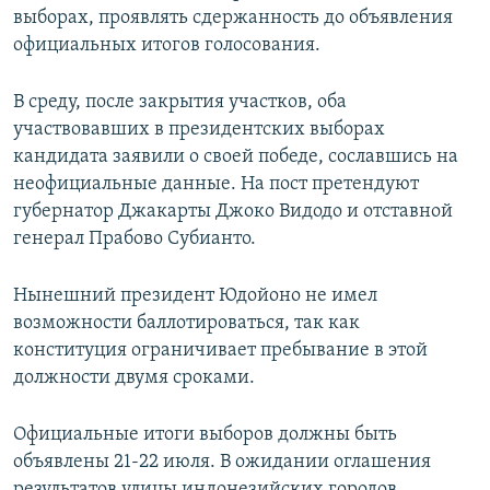
выборах, проявлять сдержанность до объявления
РАСПИСАНИЕ ВЕЩАНИЯ
официальных итогов голосования.
ПОДПИШИТЕСЬ НА РАССЫЛКУ
В среду, после закрытия участков, оба
СОЦИАЛЬНЫЕ СЕТИ
участвовавших в президентских выборах
кандидата заявили о своей победе, сославшись на
неофициальные данные. На пост претендуют
губернатор Джакарты Джоко Видодо и отставной
генерал Прабово Субианто.
Все сайты РСЕ/РС
Нынешний президент Юдойоно не имел
возможности баллотироваться, так как
конституция ограничивает пребывание в этой
должности двумя сроками.
Официальные итоги выборов должны быть
объявлены 21-22 июля. В ожидании оглашения
результатов улицы индонезийских городов