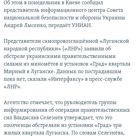
Об этом в понедельник в Киеве сообщил
РАСПИСАНИЕ ВЕЩАНИЯ
представитель информационного центра Совета
ПОДПИШИТЕСЬ НА РАССЫЛКУ
национальной безопасности и обороны Украины
Андрей Лысенко, передаёт УНИАН.
СОЦИАЛЬНЫЕ СЕТИ
Представители самопровозглашённой «Луганской
народной республики» («ЛНР») заявили об
обстреле украинскими правительственными
силами из миномётов и установок «Град» квартала
Мирный в Луганске. Данных по пострадавшим
Все сайты РСЕ/РС
пока нет, сказали «Интерфаксу» в пресс-службе
«ЛНР».
Агентство отмечает, что руководитель группы
информирования об операции правительственных
сил Владислав Селезнёв утверждает, что это
ополченцы обстреляли из установки «Град» три
жилых квартала Луганска. По словам Селезнёва,