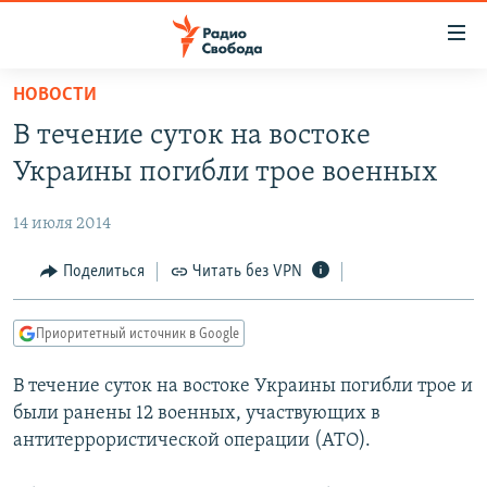
Ссылки
для
упрощенного
НОВОСТИ
ПРОГРАММЫ
доступа
В течение суток на востоке
ПОДКАСТЫ
Вернуться
Украины погибли трое военных
к
АВТОРСКИЕ ПРОЕКТЫ
основному
14 июля 2014
ЦИТАТЫ СВОБОДЫ
содержанию
Вернутся
МНЕНИЯ
Поделиться
Читать без VPN
к
КУЛЬТУРА
главной
Приоритетный источник в Google
навигации
IDEL.РЕАЛИИ
Вернутся
В течение суток на востоке Украины погибли трое и
КАВКАЗ.РЕАЛИИ
к
были ранены 12 военных, участвующих в
СЕВЕР.РЕАЛИИ
поиску
антитеррористической операции (АТО).
СИБИРЬ.РЕАЛИИ