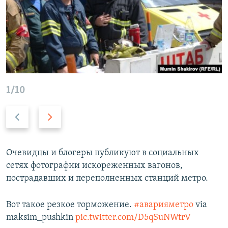
1/10
Н
В
а
п
з
е
а
р
Очевидцы и блогеры публикуют в социальных
д
е
сетях фотографии искореженных вагонов,
д
пострадавших и переполненных станций метро.
Вот такое резкое торможение.
#аварияметро
via
maksim_pushkin
pic.twitter.com/D5qSuNWtrV