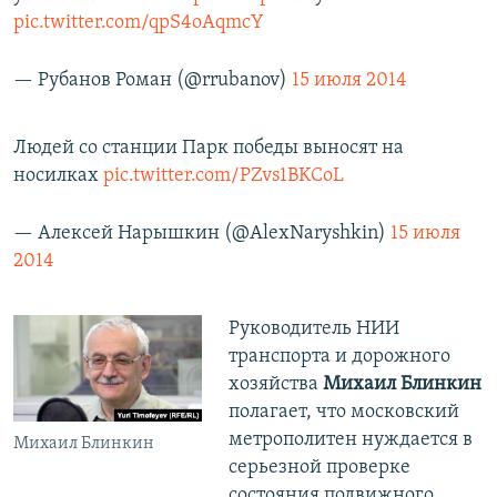
pic.twitter.com/qpS4oAqmcY
— Рубанов Роман (@rrubanov)
15 июля 2014
Людей со станции Парк победы выносят на
носилках
pic.twitter.com/PZvs1BKCoL
— Алексей Нарышкин (@AlexNaryshkin)
15 июля
2014
Руководитель НИИ
транспорта и дорожного
хозяйства
Михаил Блинкин
полагает, что московский
метрополитен нуждается в
Михаил Блинкин
серьезной проверке
состояния подвижного