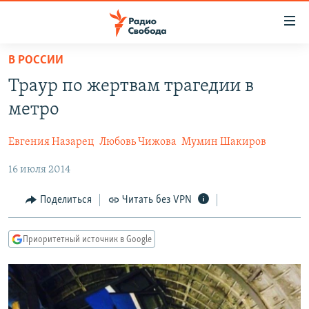
Ссылки
для
упрощенного
В РОССИИ
ПРОГРАММЫ
доступа
Траур по жертвам трагедии в
ПОДКАСТЫ
Вернуться
метро
к
АВТОРСКИЕ ПРОЕКТЫ
основному
Евгения Назарец
Любовь Чижова
Мумин Шакиров
ЦИТАТЫ СВОБОДЫ
содержанию
Вернутся
16 июля 2014
МНЕНИЯ
к
КУЛЬТУРА
Поделиться
Читать без VPN
главной
навигации
IDEL.РЕАЛИИ
Вернутся
Приоритетный источник в Google
КАВКАЗ.РЕАЛИИ
к
СЕВЕР.РЕАЛИИ
поиску
СИБИРЬ.РЕАЛИИ