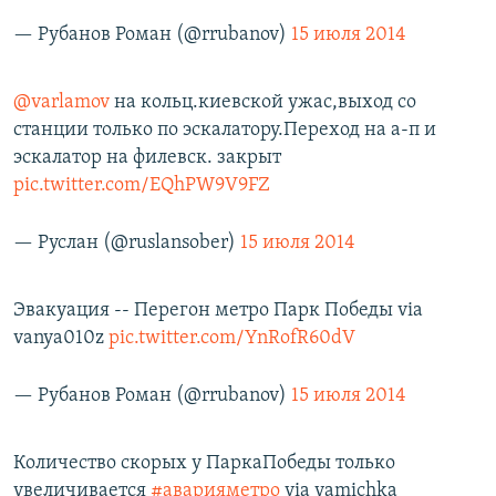
— Рубанов Роман (@rrubanov)
15 июля 2014
@varlamov
на кольц.киевской ужас,выход со
станции только по эскалатору.Переход на а-п и
эскалатор на филевск. закрыт
pic.twitter.com/EQhPW9V9FZ
— Руслан (@ruslansober)
15 июля 2014
Эвакуация -- Перегон метро Парк Победы via
vanya010z
pic.twitter.com/YnRofR60dV
— Рубанов Роман (@rrubanov)
15 июля 2014
Количество скорых у ПаркаПобеды только
увеличивается
#аварияметро
via yamichka