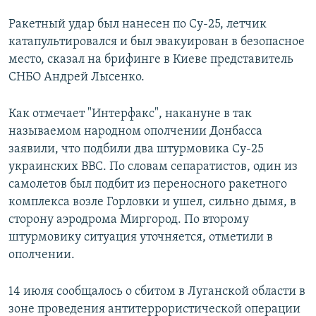
РАСПИСАНИЕ ВЕЩАНИЯ
Ракетный удар был нанесен по Су-25, летчик
ПОДПИШИТЕСЬ НА РАССЫЛКУ
катапультировался и был эвакуирован в безопасное
место, сказал на брифинге в Киеве представитель
СНБО Андрей Лысенко.
СОЦИАЛЬНЫЕ СЕТИ
Как отмечает "Интерфакс", накануне в так
называемом народном ополчении Донбасса
заявили, что подбили два штурмовика Су-25
украинских ВВС. По словам сепаратистов, один из
Все сайты РСЕ/РС
самолетов был подбит из переносного ракетного
комплекса возле Горловки и ушел, сильно дымя, в
сторону аэродрома Миргород. По второму
штурмовику ситуация уточняется, отметили в
ополчении.
14 июля сообщалось о сбитом в Луганской области в
зоне проведения антитеррористической операции