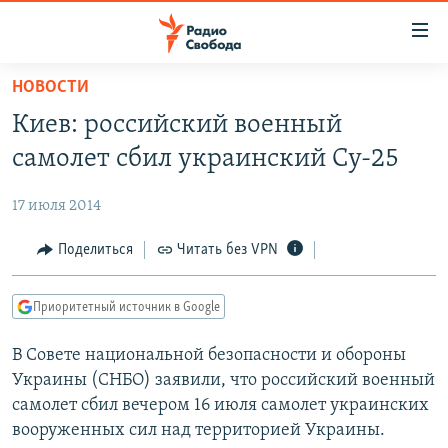
Ссылки
для
упрощенного
НОВОСТИ
ПРОГРАММЫ
доступа
Киев: российский военный
ПОДКАСТЫ
Вернуться
самолет сбил украинский Су-25
к
АВТОРСКИЕ ПРОЕКТЫ
основному
17 июля 2014
ЦИТАТЫ СВОБОДЫ
содержанию
Вернутся
МНЕНИЯ
Поделиться
Читать без VPN
к
КУЛЬТУРА
главной
Приоритетный источник в Google
навигации
IDEL.РЕАЛИИ
Вернутся
В Совете национальной безопасности и обороны
КАВКАЗ.РЕАЛИИ
к
Украины (СНБО) заявили, что российский военный
СЕВЕР.РЕАЛИИ
поиску
самолет сбил вечером 16 июля самолет украинских
вооруженных сил над территорией Украины.
СИБИРЬ.РЕАЛИИ