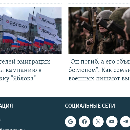
ятелей эмиграции
"Он погиб, а его объ
ил кампанию в
беглецом". Как семь
жку "Яблока"
военных лишают вы
АЦИЯ
СОЦИАЛЬНЫЕ СЕТИ
ь