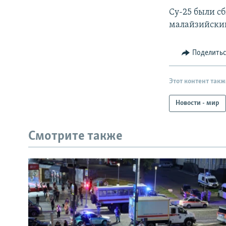
Су-25 были с
малайзийский
Поделить
Этот контент такж
Новости - мир
Смотрите также