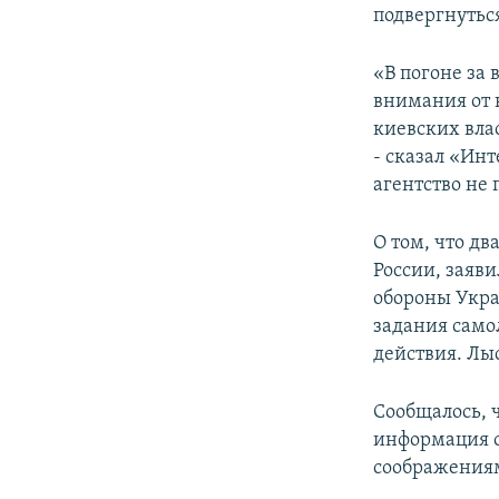
РАСПИСАНИЕ ВЕЩАНИЯ
подвергнуться
ПОДПИШИТЕСЬ НА РАССЫЛКУ
«В погоне за
внимания от 
киевских вла
- сказал «Ин
агентство не 
О том, что д
России, заяви
обороны Укра
задания само
действия. Лы
Сообщалось, 
информация о
соображениям