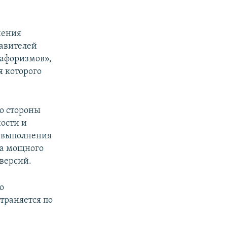
чения
тавителей
 афоризмов»,
я которого
со стороны
ности и
о выполнения
са мощного
 версий.
о
траняется по