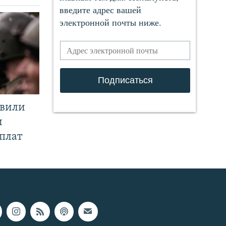
явили
и
плат