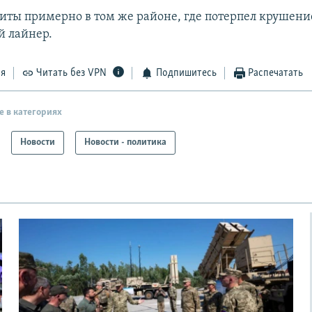
биты примерно в том же районе, где потерпел крушени
 лайнер.
ся
Читать без VPN
Подпишитесь
Распечатать
е в категориях
Новости
Новости - политика