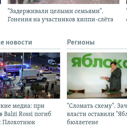
"Задерживали целыми семьями".
Гонения на участников хиппи-слёта
е новости
Регионы
ские медиа: при
"Сломать схему". За
в Balzi Rossi погиб
власти оставили "Ябл
л Плохотнюк
бюллетене