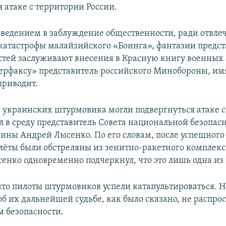
 атаке с территории России.
 введением в заблуждение общественности, ради отвле
катастрофы малайзийского «Боинга», фантазии предс
стей заслуживают внесения в Красную книгу военных
терфаксу» представитель российского Минобороны, им
приводит.
ва украинских штурмовика могли подвергнуться атаке 
л в среду представитель Совета национальной безопас
ины Андрей Лысенко. По его словам, после успешног
лёты были обстреляны из зенитно-ракетного комплек
сенко одновременно подчеркнул, что это лишь одна из
что пилоты штурмовиков успели катапультироваться. Н
б их дальнейшей судьбе, как было сказано, не распрос
 безопасности.