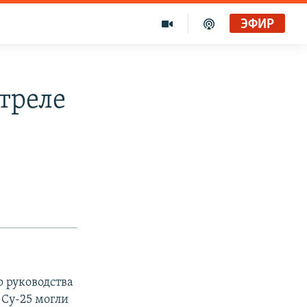
ЭФИР
треле
 руководства
 Су-25 могли