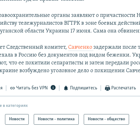
равоохранительные органы заявляют о причастности
бийству тележурналистов ВГТРК в зоне боевых действи
уганской области Украины 17 июня. Сама она обвинени
ет Следственный комитет,
Савченко
задержали после т
ехала в Россию без документов под видом беженки. У
яют, что ее похитили сепаратисты и затем передали ро
Украине возбуждено уголовное дело о похищении Савч
ся
Читать без VPN
Подпишитесь
Распечатать
е в категориях
Новости
Новости - политика
Новости - общество