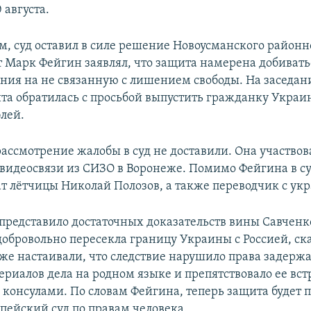
 августа.
м, суд оставил в силе решение Новоусманского районно
т Марк Фейгин заявлял, что защита намерена добиват
ния на не связанную с лишением свободы. На заседани
та обратилась с просьбой выпустить гражданку Украин
блей.
ассмотрение жалобы в суд не доставили. Она участвов
 видеосвязи из СИЗО в Воронеже. Помимо Фейгина в с
ат лётчицы Николай Полозов, а также переводчик с укр
 представило достаточных доказательств вины Савченко
 добровольно пересекла границу Украины с Россией, ск
же настаивали, что следствие нарушило права задерж
риалов дела на родном языке и препятствовало ее вст
консулами. По словам Фейгина, теперь защита будет п
опейский суд по правам человека.