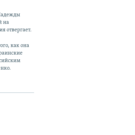
 Надежды
й на
я отвергает.
ого, как она
краинские
ссийским
енко.