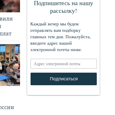
явили
и
плат
.
оссии