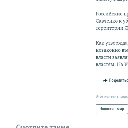
Российские п
Савченко к у
территории Л
Как утвержда
незаконно въ
власти заявл
властям. На 
Поделить
Этот контент такж
Новости - мир
Смотрите также