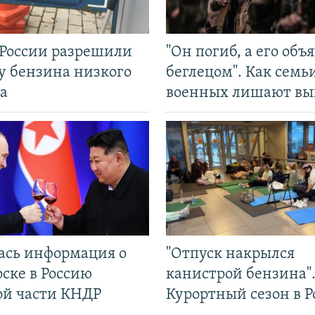
 России разрешили
"Он погиб, а его объ
у бензина низкого
беглецом". Как семь
а
военных лишают вы
ась информация о
"Отпуск накрылся
ске в Россию
канистрой бензина"
ой части КНДР
Курортный сезон в Р