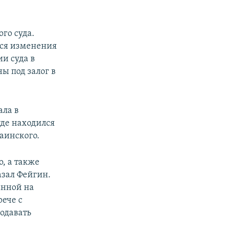
го суда.
ься изменения
и суда в
ы под залог в
ала в
уде находился
аинского.
, а также
азал Фейгин.
анной на
рече с
одавать