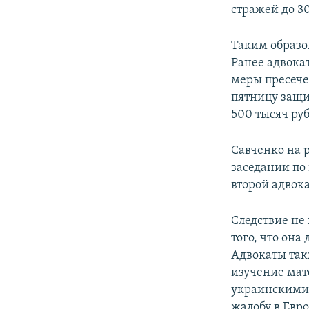
РАСПИСАНИЕ ВЕЩАНИЯ
стражей до 30
ПОДПИШИТЕСЬ НА РАССЫЛКУ
Таким образо
Ранее адвока
меры пресече
пятницу защи
500 тысяч ру
Савченко на р
заседании по
второй адвок
Следствие не
того, что она
Адвокаты так
изучение мате
украинскими 
жалобу в Евр