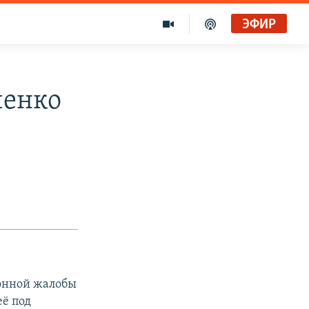
ЭФИР
ченко
ионной жалобы
ё под