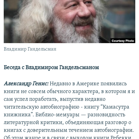
РАСПИСАНИЕ ВЕЩАНИЯ
ПОДПИШИТЕСЬ НА РАССЫЛКУ
СОЦИАЛЬНЫЕ СЕТИ
Владимир Гандельсман
Беседа с Владимиром Гандельсманом
Все сайты РСЕ/РС
Александр Генис:
Недавно в Америке появились
книги не совсем обычного характера, в котором я и
сам успел поработать, выпустив недавно
читательскую автобиографию - книгу “Камасутра
книжника”. Библио-мемуары — разновидность
литературной критики, объединяющая разговор о
книгах с доверительным течением автобиографии.
Об этом жанре и в связи с выходом книги Ребекки