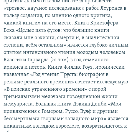
оригинальным отказом писателя произвести
«трезвое, научное исследование» работ Лоуренса в
пользу создания, по мнению одного критика,
«дикой книги» на его месте. Книга Кристофера
Беха «Целые пять футов: что большие книги
сказали мне о жизни, смерти и, в значительной
степени, всём остальном» является глубоко личным
опытом интенсивного чтения молодым человеком
Классики Гарварда (51 том) в год семейного
кризиса и потерь. Книга Филлис Роуз, иронически
названная «Год чтения Пруста: биография в
режиме реального времени» сочетает исследуемую
«В поисках утраченного времени» с порой
тривиальными мелочами повседневной жизни
мемуариста. Большая книга Дэвида Денби «Мои
приключения с Гомером, Руссо, Вулф и другими
бессмертными творцами западного мира» является
пикантным взглядом взрослого, возвратившегося к