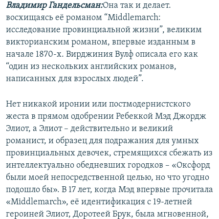
Владимир Гандельсман:
Она так и делает.
восхищаясь её романом “Middlemarch:
исследование провинциальной жизни”, великим
викторианским романом, впервые изданным в
начале 1870-х. Вирджиния Вулф описала его как
“один из нескольких английских романов,
написанных для взрослых людей”.
Нет никакой иронии или постмодернистского
жеста в прямом одобрении Ребеккой Мэд Джордж
Элиот, а Элиот – действительно и великий
романист, и образец для подражания для умных
провинциальных девочек, стремящихся сбежать из
интеллектуально обедневших городков – «Оксфорд
были моей непосредственной целью, но что угодно
подошло бы». В 17 лет, когда Мэд впервые прочитала
«Middlemarch», её идентификация с 19-летней
героиней Элиот, Доротеей Брук, была мгновенной,