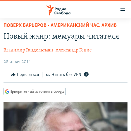
Ссылки
для
упрощенного
ПОВЕРХ БАРЬЕРОВ - АМЕРИКАНСКИЙ ЧАС. АРХИВ
ПРОГРАММЫ
доступа
Новый жанр: мемуары читателя
ПОДКАСТЫ
Вернуться
к
Владимир Гандельсман
Александр Генис
АВТОРСКИЕ ПРОЕКТЫ
основному
28 июля 2014
ЦИТАТЫ СВОБОДЫ
содержанию
Вернутся
МНЕНИЯ
Поделиться
Читать без VPN
к
КУЛЬТУРА
главной
Приоритетный источник в Google
навигации
IDEL.РЕАЛИИ
Вернутся
КАВКАЗ.РЕАЛИИ
к
СЕВЕР.РЕАЛИИ
поиску
СИБИРЬ.РЕАЛИИ