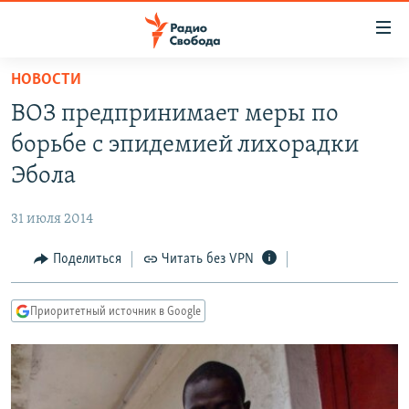
Ссылки
для
упрощенного
НОВОСТИ
ПРОГРАММЫ
доступа
ВОЗ предпринимает меры по
ПОДКАСТЫ
Вернуться
борьбе с эпидемией лихорадки
к
АВТОРСКИЕ ПРОЕКТЫ
Эбола
основному
ЦИТАТЫ СВОБОДЫ
содержанию
31 июля 2014
Вернутся
МНЕНИЯ
к
Поделиться
Читать без VPN
КУЛЬТУРА
главной
навигации
IDEL.РЕАЛИИ
Приоритетный источник в Google
Вернутся
КАВКАЗ.РЕАЛИИ
к
СЕВЕР.РЕАЛИИ
поиску
СИБИРЬ.РЕАЛИИ