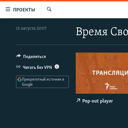
Ссылки
ПРОЕКТЫ
для
Искать
упрощенного
ПРОГРАММЫ
15 августа 2007
Время Св
доступа
ПОДКАСТЫ
Вернуться
АВТОРСКИЕ ПРОЕКТЫ
к
основному
ЦИТАТЫ СВОБОДЫ
Поделиться
содержанию
МНЕНИЯ
Читать без VPN
Вернутся
КУЛЬТУРА
к
Приоритетный источник в
главной
Google
IDEL.РЕАЛИИ
навигации
КАВКАЗ.РЕАЛИИ
Вернутся
Pop-out player
к
СЕВЕР.РЕАЛИИ
поиску
СИБИРЬ.РЕАЛИИ