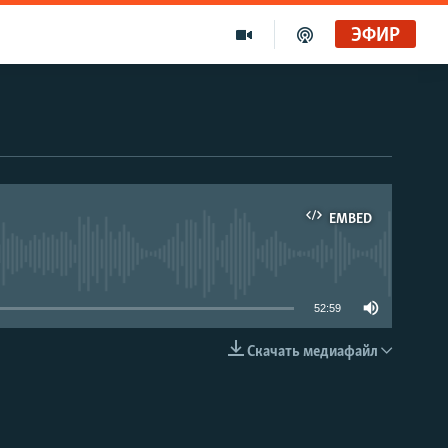
ЭФИР
EMBED
able
52:59
Скачать медиафайл
EMBED