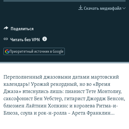
РАСПИСАНИЕ ВЕЩАНИЯ
Скачать медиафайл
ПОДПИШИТЕСЬ НА РАССЫЛКУ
Поделиться
СОЦИАЛЬНЫЕ СЕТИ
Читать без VPN
Приоритетный источник в Google
Все сайты РСЕ/РС
Переполненный джазовыми датами мартовский
календарь! Урожай рекордный, но во «Время
Джаза» втиснулись лишь: пианист Тете Монтолиу,
саксофонист Бен Уебстер, гитарист Джордж Бенсон,
блюзмен Лайтнин Хопкинс и королева Ритма-и-
Блюза, соула и рок-н-ролла – Арета Франклин…