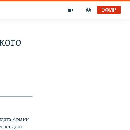
ЭФИР
кого
лдата Армии
еспондент