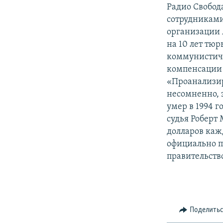
РАСПИСАНИЕ ВЕЩАНИЯ
Радио Свобод
ПОДПИШИТЕСЬ НА РАССЫЛКУ
сотрудниками
организации 
на 10 лет тю
коммунистиче
компенсации 
«Проанализир
несомненно, з
умер в 1994 г
судья Роберт
долларов кажд
официально п
правительств
Поделить