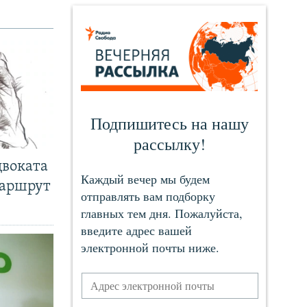
двоката
маршрут