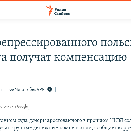
репрессированного польс
та получат компенсацию
ся
Читать без VPN
сточник в Google
ением суда дочери арестованного в прошлом НКВД со
учат крупные денежные компенсации, сообщает корр