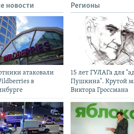
е новости
Регионы
отники атаковали
15 лет ГУЛАГа для "а
ildberries в
Пушкина". Крутой 
инбурге
Виктора Гроссмана