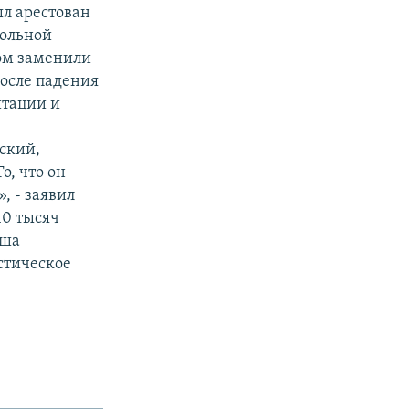
л арестован
польной
том заменили
после падения
итации и
ский,
о, что он
, - заявил
10 тысяч
ьша
стическое