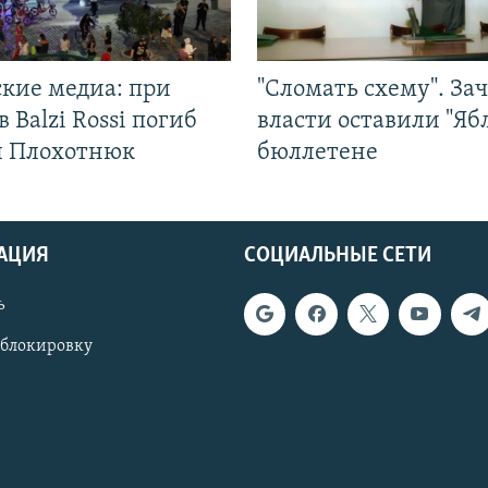
ские медиа: при
"Сломать схему". За
в Balzi Rossi погиб
власти оставили "Ябл
л Плохотнюк
бюллетене
АЦИЯ
СОЦИАЛЬНЫЕ СЕТИ
ь
 блокировку