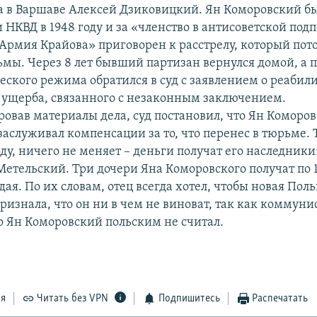
а в Варшаве Алексей Дзиковицкий. Ян Коморовский бы
 НКВД в 1948 году и за «членство в антисоветской под
Армия Крайова» приговорен к расстрелу, который по
рьмы. Через 8 лет бывший партизан вернулся домой, а 
ского режима обратился в суд с заявлением о реабил
ущерба, связанного с незаконным заключением.
овав материалы дела, суд постановил, что Ян Коморов
аслуживал компенсации за то, что перенес в тюрьме. Т
оду, ничего не меняет – деньги получат его наследники»
 Метельский. Три дочери Яна Коморовского получат по 
ая. По их словам, отец всегда хотел, чтобы новая Пол
ризнала, что он ни в чем не виноват, так как коммуни
о Ян Коморовский польским не считал.
ся
Читать без VPN
Подпишитесь
Распечатать