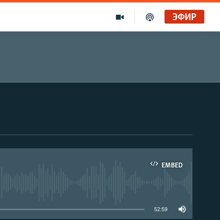
ЭФИР
EMBED
able
52:59