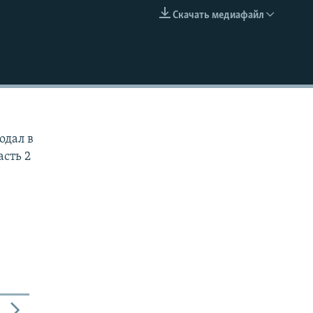
Скачать медиафайл
EMBED
одал в
асть 2