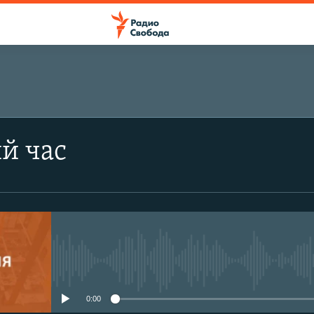
й час
No media source currently avail
0:00