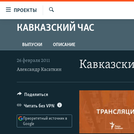
Ссылки
ПРОЕКТЫ
для
Искать
упрощенного
КАВКАЗСКИЙ ЧАС
ПРОГРАММЫ
доступа
ПОДКАСТЫ
Вернуться
ВЫПУСКИ
ОПИСАНИЕ
АВТОРСКИЕ ПРОЕКТЫ
к
основному
ЦИТАТЫ СВОБОДЫ
26 февраля 2011
Кавказски
содержанию
Александр Касаткин
МНЕНИЯ
Вернутся
КУЛЬТУРА
к
главной
IDEL.РЕАЛИИ
Поделиться
навигации
КАВКАЗ.РЕАЛИИ
Вернутся
Читать без VPN
к
СЕВЕР.РЕАЛИИ
поиску
Приоритетный источник в
СИБИРЬ.РЕАЛИИ
Google