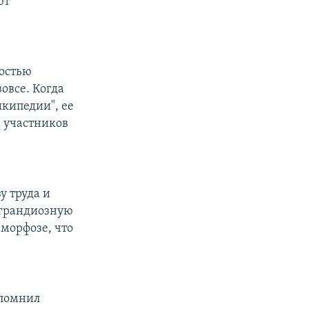
ют
ностью
овсе. Когда
икипедии", ее
х участников
у труда и
о грандиозную
аморфозе, что
спомнил