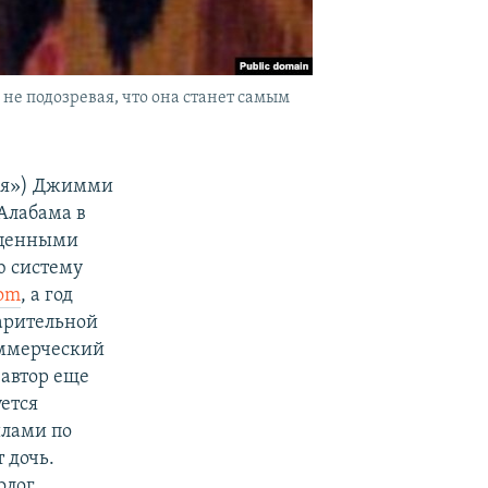
не подозревая, что она станет самым
ия») Джимми
 Алабама в
й ценными
ю систему
com
, а год
варительной
оммерческий
 автор еще
ется
илами по
 дочь.
олог