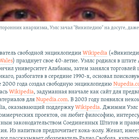
оронник анархизма, Уэлс зачал "Википедию" на досуге, даже 
нователь свободной энциклопедии
Wikipedia
(«Википед
Wales
) празднует свое 40-летие. Уэллс родился в штате
акончил университет Алабамы, затем занялся торговле
каго, разбогатев в середине 1990-х, основал поискову
те 2000 года создал свободную энциклопедию
Nupedia.
лась
Wikipedia
, задуманная вначале как сайт для пред
атериалов для
Nupedia.com
. В 2003 году появился нек
dia, оказывающий поддержку
Wikipedia
. Джимми Уэлс
оммерческих проектов, он любит философию, интересу
ным законодательством Соединенных Штатов и прав
ия. Из напитков предпочитает кока-колу. Женат, имеет
се рассказывает обозреватель Радио Свобода, культур