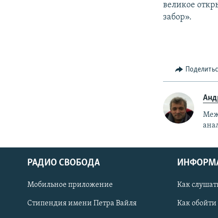
великое откры
забор».
Поделить
Анд
Меж
ана
РАДИО СВОБОДА
ИНФОРМ
Мобильное приложение
Как слушат
СОЦИАЛЬНЫЕ СЕТИ
Стипендия имени Петра Вайля
Как обойти