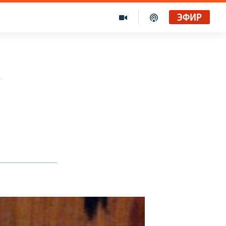
ЭФИР
а