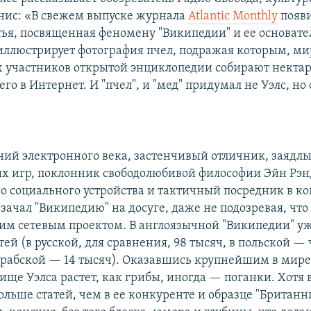
нис: «В свежем выпуске журнала
Atlantic Monthly
появ
тья, посвященная феномену "Википедии" и ее основа
 иллюстрирует фотография пчел, подражая которым, м
 участников открытой энциклопедии собирают нектар
его в Интернет. И "пчел", и "мед" придумал не Уэлс, но
ий электронного века, застенчивый отличник, заядл
 игр, поклонник свободолюбивой философии Эйн Рэн
о социального устройства и тактичный посредник в 
 зачал "Википедию" на досуге, даже не подозревая, что
м сетевым проектом. В англоязычной "Википедии" уж
ей (в русской, для сравнения, 98 тысяч, в польской —
арабской — 14 тысяч). Оказавшись крупнейшим в мир
ище Уэлса растет, как грибы, иногда — поганки. Хотя 
больше статей, чем в ее конкуренте и образце "Британн