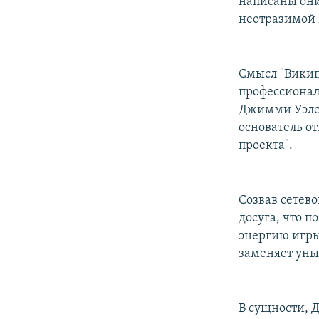
написаны они,
неотразимой
Смысл "Викип
профессиональ
Джимми Уэлса
основатель от
проекта".
Созвав сетево
досуга, что п
энергию игры
заменяет уны
В сущности, 