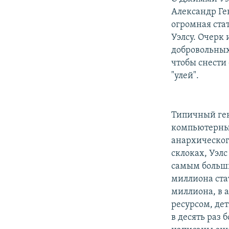
Александр Ге
огромная ста
Уэлсу. Очерк
добровольных
чтобы снести 
"улей".
Типичный ген
компьютерных
анархическог
склоках, Уэлс
самым больши
миллиона стат
миллиона, в 
ресурсом, дет
в десять раз 