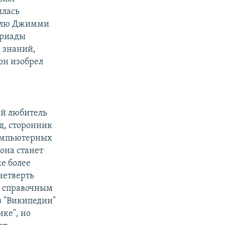
илась
телю Джимми
ириады
 знаний,
 он изобрел
ый любитель
д, сторонник
компьютерных
 она станет
е более
 четверть
е справочным
в "Википедии"
ике", но