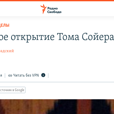
ДЕЛЫ
ое открытие Тома Сойер
радский
6
ся
Читать без VPN
сточник в Google