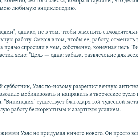
 конечно, без того блеска, юмора и глубины, что дела
 мою любимую энциклопедию.
едии", однако, не в том, чтобы заменить самодеятель
ную работу. Смысл в том, чтобы ее, работу, отменить в
 прямо спросили в чем, собственно, конечная цель "В
ветил ясно: "Цель — одна: забава, развлечение для все
й субботник, Уэлс по-новому разрешил вечную антитез
озволило мобилизовать и направить в творческое русл
. "Википедия" существует благодаря той чудесной мет
лую работу бескорыстным и азартным усилием.
Джимми Уэлс не придумал ничего нового. Он просто в