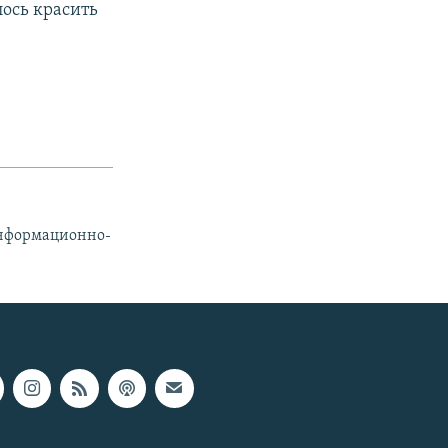
лось красить
информационно-