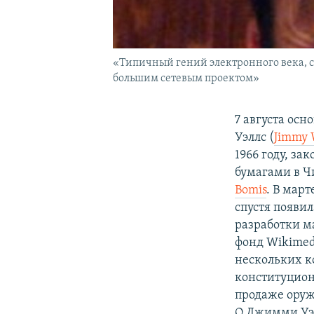
«Типичный гений электронного века, ст
большим сетевым проектом»
7 августа ос
Уэллс (
Jimmy 
1966 году, з
бумагами в Чи
Bomis
. В мар
спустя появи
разработки м
фонд Wikime
нескольких к
конституцион
продаже оруж
О Джимми Уэл