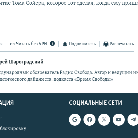
тие Тома Сойера, которое тот сделал, когда ему приш
ся
Читать без VPN
Подпишитесь
Распечатать
рей Шароградский
дународный обозреватель Радио Свобода. Автор и ведущий 
литического дайджеста, подкаста «Время Свободы»
АЦИЯ
СОЦИАЛЬНЫЕ СЕТИ
ь
 блокировку