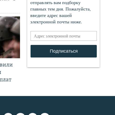
явили
и
плат