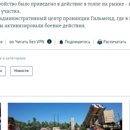
ойство было приведено в действие в толпе на рынке - 
 участка.
 административный центр провинции Гильменд, где в
ы активизировали боевые действия.
ся
Читать без VPN
Подпишитесь
Распечатать
е в категориях
ы
Новости