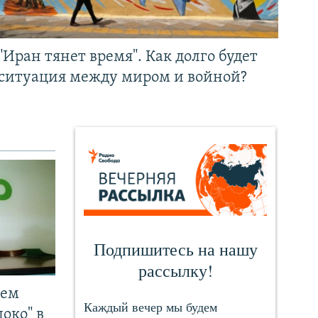
"Иран тянет время". Как долго будет
ситуация между миром и войной?
чем
око" в