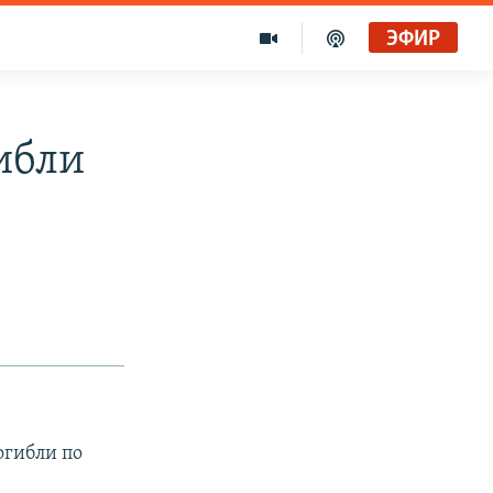
ЭФИР
ибли
огибли по