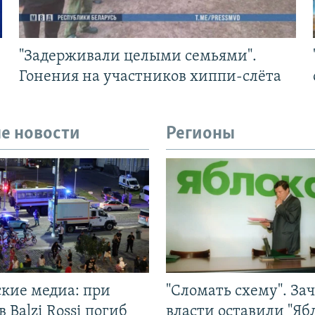
"Задерживали целыми семьями".
Гонения на участников хиппи-слёта
е новости
Регионы
ские медиа: при
"Сломать схему". За
в Balzi Rossi погиб
власти оставили "Ябл