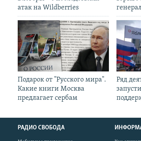
атак на Wildberries
генера
Подарок от "Русского мира".
Ряд де
Какие книги Москва
запуст
предлагает сербам
поддер
РАДИО СВОБОДА
ИНФОРМ