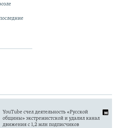
возле
 последние