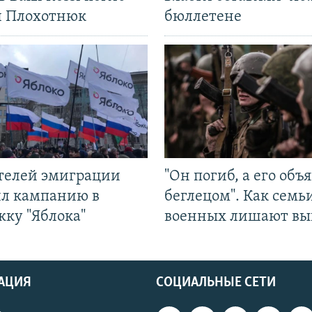
л Плохотнюк
бюллетене
ятелей эмиграции
"Он погиб, а его объ
ил кампанию в
беглецом". Как семь
жку "Яблока"
военных лишают вы
АЦИЯ
СОЦИАЛЬНЫЕ СЕТИ