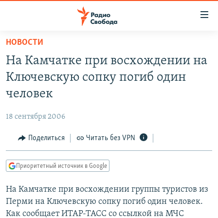
Ссылки
для
упрощенного
НОВОСТИ
ПРОГРАММЫ
доступа
На Камчатке при восхождении на
ПОДКАСТЫ
Вернуться
Ключевскую сопку погиб один
к
АВТОРСКИЕ ПРОЕКТЫ
человек
основному
ЦИТАТЫ СВОБОДЫ
содержанию
18 сентября 2006
Вернутся
МНЕНИЯ
к
Поделиться
Читать без VPN
КУЛЬТУРА
главной
навигации
IDEL.РЕАЛИИ
Приоритетный источник в Google
Вернутся
КАВКАЗ.РЕАЛИИ
к
На Камчатке при восхождении группы туристов из
СЕВЕР.РЕАЛИИ
поиску
Перми на Ключевскую сопку погиб один человек.
СИБИРЬ.РЕАЛИИ
Как сообщает ИТАР-ТАСС со ссылкой на МЧС