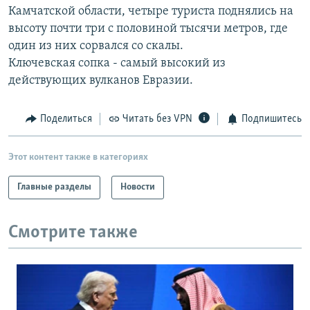
Камчатской области, четыре туриста поднялись на
РАСПИСАНИЕ ВЕЩАНИЯ
высоту почти три с половиной тысячи метров, где
ПОДПИШИТЕСЬ НА РАССЫЛКУ
один из них сорвался со скалы.
Ключевская сопка - самый высокий из
СОЦИАЛЬНЫЕ СЕТИ
действующих вулканов Евразии.
Поделиться
Читать без VPN
Подпишитесь
Этот контент также в категориях
Все сайты РСЕ/РС
Главные разделы
Новости
Смотрите также