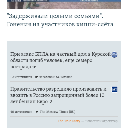
"Задерживали целыми семьями".
Гонения на участников хиппи-слёта